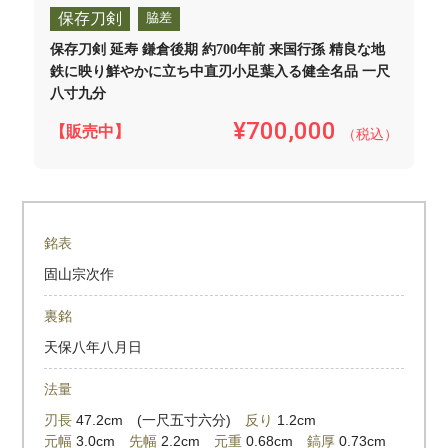
保存刀剣
脇差
保存刀剣 延寿 鎌倉後期 約700年前 来国行孫 精良な地
鉄に映り鮮やかに立ち中直刃小足葉入る健全名品 一尺
八寸九分
¥700,000
【販売中】
（税込）
銘表
固山宗次作
裏銘
天保八年八月日
法量
刃長
47.2cm (一尺五寸六分)
反り
1.2cm
元幅
3.0cm
先幅
2.2cm
元重
0.68cm
鎬厚
0.73cm