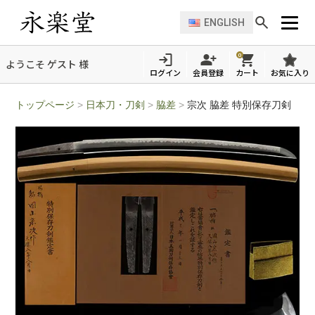
ENGLISH
0
ようこそ ゲスト 様
ログイン
会員登録
カート
お気に入り
トップページ
>
日本刀・刀剣
>
脇差
>
宗次 脇差 特別保存刀剣