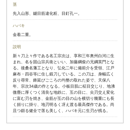
茎
先入山形、鑢目筋違化粧、目釘孔一。
ハバキ
金着二重。
説明
新々刀上々作である名工宗次は、享和三年奥州白河に生
まれ、名を固山宗兵衛といい、加藤綱俊の兄綱英門とな
る。後桑名藩工となり、弘化二年に備前介を受領、江戸
麻布・四谷等に住し鍛刀している。この刀は、身幅広く
反り尋常、鋒延びごころの均整の取れた姿で、天保八
年、宗次34歳の作となる。小板目肌に柾目交じり、地沸
微塵に厚くつく清良な地鉄に、互の目に、尖刃交え変化
に富む刃を焼き、金筋が互の目の山を横切り幾重にも長
く頻りに掛り、地刃明るく冴え渡る最高傑作である。尚
且つ頗る健全で茎も美しく、ハバキ元に生刃が残る。