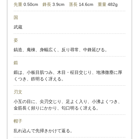
先重
0.50cm
鋒長
3.9cm
茎長
14.6cm
重量
482g
国
武蔵
姿
鎬造、庵棟、身幅広く、反り尋常、中鋒延びる。
鍛
鍛は、小板目肌つみ、木目・柾目交じり、地沸微塵に厚
くつき、鉄明るく冴える。
刃文
小互の目に、尖刃交じり、足よく入り、小沸よくつき、
金筋長く頻りにかかり、匂口明るく冴える。
帽子
乱れ込んで先掃きかけて返る。