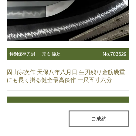
特別保存刀剣
宗次 脇差
No.703629
固山宗次作 天保八年八月日 生刃残り金筋幾重
にも長く掛る健全最高傑作 一尺五寸六分
ご成約