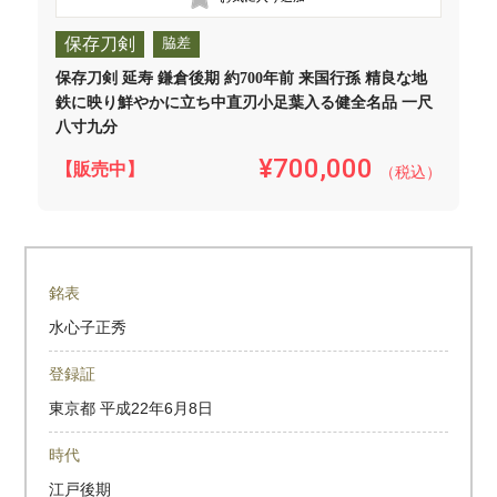
保存刀剣
脇差
保存刀剣 延寿 鎌倉後期 約700年前 来国行孫 精良な地
鉄に映り鮮やかに立ち中直刃小足葉入る健全名品 一尺
八寸九分
¥700,000
【販売中】
（税込）
銘表
水心子正秀
登録証
東京都
平成22年6月8日
時代
江戸後期