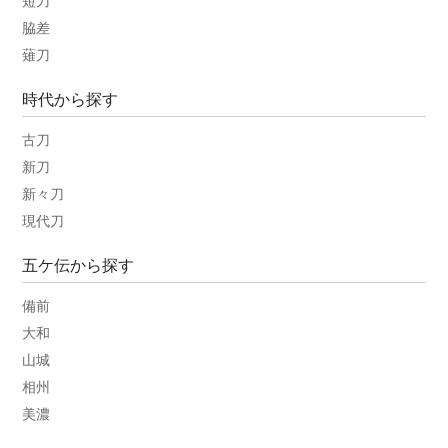
短刀
脇差
薙刀
時代から探す
古刀
新刀
新々刀
現代刀
五ケ伝から探す
備前
大和
山城
相州
美濃