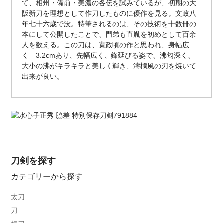
て、相州・備前・美濃の各伝を試みているが、初期の大
阪新刀を理想として作刀したものに優作を見る。文政八
年七十六歳で没。特筆されるのは、その技術を十数冊の
本にして公開したことで、門弟も直胤を初めとして百余
人を数える。この刀は、寛政頃の作と思われ、身幅広
く 3.2cmあり、先幅広く、鋒延びる姿で、沸匂深く、
大小の沸がキラキラと美しく輝き、濤欄風の刃を焼いて
出来が良い。
刀剣を探す
カテゴリーから探す
太刀
刀