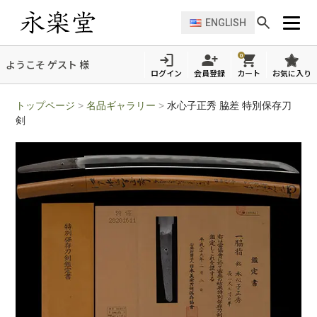
ENGLISH
0
ようこそ ゲスト 様
ログイン
会員登録
カート
お気に入り
トップページ
>
名品ギャラリー
>
水心子正秀 脇差 特別保存刀
剣