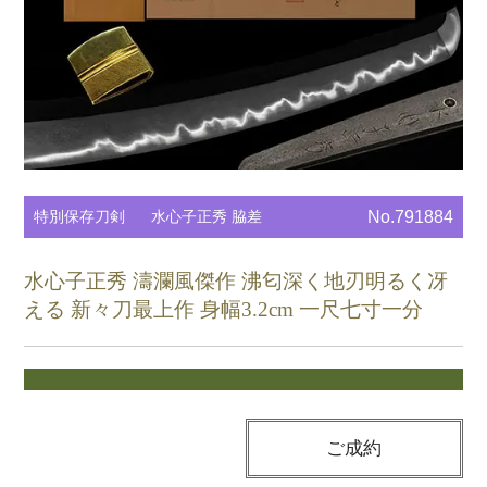
特別保存刀剣
水心子正秀 脇差
No.791884
水心子正秀 濤瀾風傑作 沸匂深く地刃明るく冴
える 新々刀最上作 身幅3.2cm 一尺七寸一分
ご成約