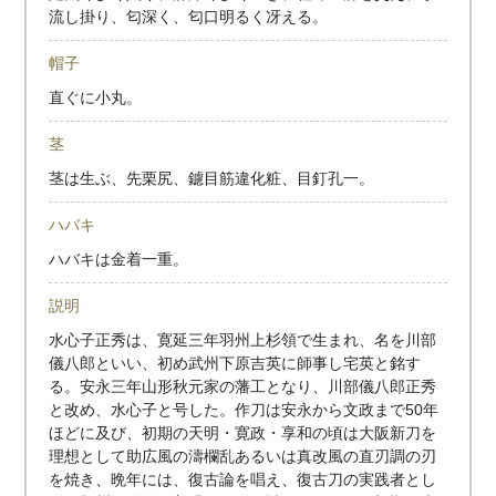
流し掛り、匂深く、匂口明るく冴える。
帽子
直ぐに小丸。
茎
茎は生ぶ、先栗尻、鑢目筋違化粧、目釘孔一。
ハバキ
ハバキは金着一重。
説明
水心子正秀は、寛延三年羽州上杉領で生まれ、名を川部
儀八郎といい、初め武州下原吉英に師事し宅英と銘す
る。安永三年山形秋元家の藩工となり、川部儀八郎正秀
と改め、水心子と号した。作刀は安永から文政まで50年
ほどに及び、初期の天明・寛政・享和の頃は大阪新刀を
理想として助広風の濤欄乱あるいは真改風の直刃調の刃
を焼き、晩年には、復古論を唱え、復古刀の実践者とし