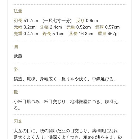
法量
刃長
51.7cm (一尺七寸一分)
反り
0.9cm
元幅
3.2cm
先幅
2.4cm
元重
0.52cm
鎬厚
0.57cm
先重
0.47cm
鋒長
5.1cm
茎長
16.3cm
重量
467g
国
武蔵
姿
鎬造、庵棟、身幅広く、反りやや浅く、中鋒延びる。
鍛
小板目肌つみ、板目交じり、地沸微塵につき、鉄冴え
る。
刃文
大互の目に、腰の開いた互の目交じり、濤欄風に乱れ、
足太くよく入り、沸深くよくつき、粗めの沸を交え、砂