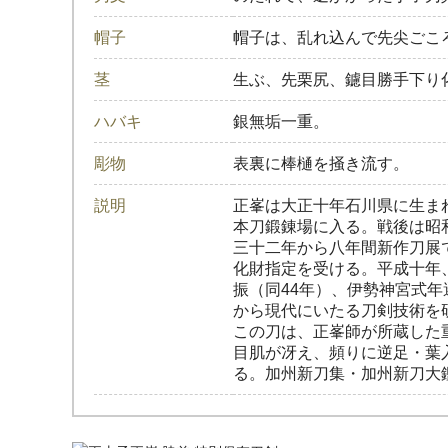
帽子
帽子は、乱れ込んで先尖ごこ
茎
生ぶ、先栗尻、鑢目勝手下り
ハバキ
銀無垢一重。
彫物
表裏に棒樋を掻き流す。
説明
正峯は大正十年石川県に生ま
本刀鍛錬場に入る。戦後は昭
三十二年から八年間新作刀展
化財指定を受ける。平成十年
振（同44年）、伊勢神宮式
から現代にいたる刀剣技術を
この刀は、正峯師が所蔵した
目肌が冴え、頻りに逆足・葉
る。加州新刀集・加州新刀大