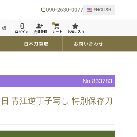
090-2630-0077
ENGLISH
0
 様
ログイン
会員登録
カート
お気に入り
日本刀買取
お問い合わせ
No.833783
月日 青江逆丁子写し 特別保存刀