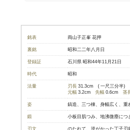
銘表
両山子正峯 花押
裏銘
昭和二二年八月日
登録証
石川県
昭和44年11月21日
時代
昭和
法量
刃長
31.3cm ( 一尺三分半)
元幅
3.2cm
先幅
0.6cm
茎
姿
鎬造、三つ棟、身幅広く、重
鍛
小板目肌つみ、地沸微塵につ
刃文
のたれて、逆がかった丁子刃