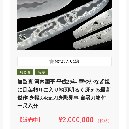
無監査
脇差
無監査 河内国平 平成29年 華やかな皆焼
に足葉頻りに入り地刃明るく冴える最高
傑作 身幅3.4cm刀身彫見事 自署刀箱付
一尺六分
¥2,000,000
【販売中】
（税込）