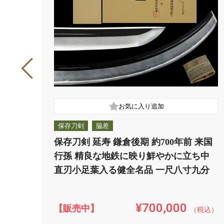
保存刀剣
脇差
保存刀剣 延寿 鎌倉後期 約700年前 来国
行孫 精良な地鉄に映り鮮やかに立ち中
直刃小足葉入る健全名品 一尺八寸九分
¥700,000
【販売中】
（税込）