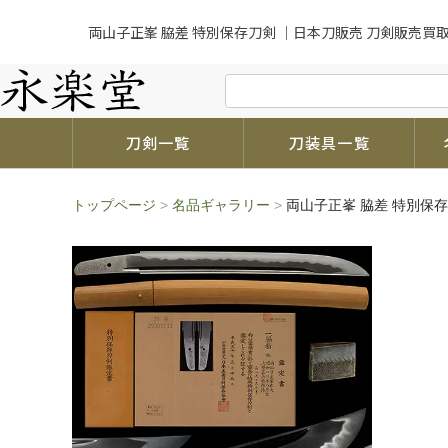
両山子正峯 脇差 特別保存刀剣 ｜日本刀販売 刀剣販売買
刀剣一覧
刀装具一覧
トップページ
>
名品ギャラリー
>
両山子正峯 脇差 特別保