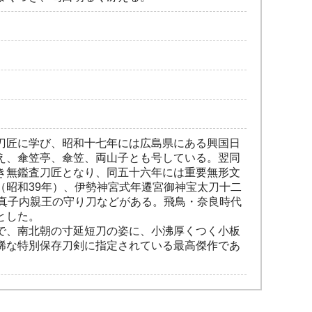
刀匠に学び、昭和十七年には広島県にある興国日
え、傘笠亭、傘笠、両山子とも号している。翌同
き無鑑査刀匠となり、同五十六年には重要無形文
昭和39年）、伊勢神宮式年遷宮御神宝太刀十二
真子内親王の守り刀などがある。飛鳥・奈良時代
とした。
で、南北朝の寸延短刀の姿に、小沸厚くつく小板
稀な特別保存刀剣に指定されている最高傑作であ