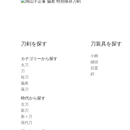
刀剣を探す
刀装具を探す
小柄
カテゴリーから探す
縁頭
太刀
目貫
刀
鍔
短刀
脇差
薙刀
時代から探す
古刀
新刀
新々刀
現代刀