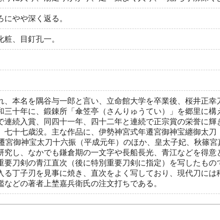
ろにやや深く返る。
化粧、目釘孔一。
れ、本名を隅谷与一郎と言い、立命館大学を卒業後、桜井正幸
和三十年に、鍛錬所「傘笠亭（さんりゅうてい）」を郷里に構
で連続入賞、同四十一年、四十二年と連続で正宗賞の栄誉に輝
、七十七歳没。主な作品に、伊勢神宮式年遷宮御神宝纏御太刀（
年遷宮御神宝太刀十六振（平成元年）のほか、皇太子妃、秋篠宮
研究し、なかでも鎌倉期の一文字や長船長光、青江などを得意
重要刀剣の青江直次（後に特別重要刀剣に指定）を写したもの
入る丁子刃を見事に焼き、直次をよく写しており、現代刀には
鑑などの著者上埜嘉兵衛氏の注文打ちである。