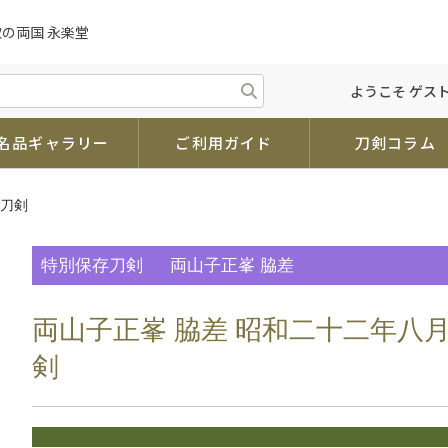
取の両国 永楽堂
ようこそ ゲスト
名品ギャラリー
ご利用ガイド
刀剣コラム
存刀剣
特別保存刀剣
両山子正峯 脇差
両山子正峯 脇差 昭和二十二年八
剣