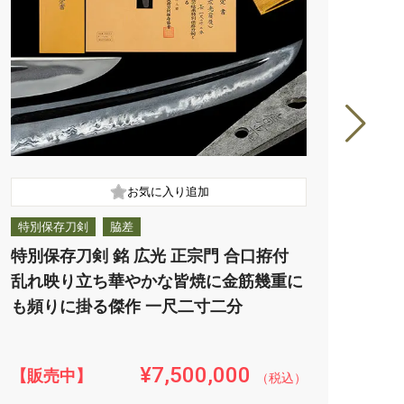
特別保存刀剣
脇差
特別
特別保存刀剣 銘 広光 正宗門 合口拵付
特別
乱れ映り立ち華やかな皆焼に金筋幾重に
湯走
も頻りに掛る傑作 一尺二寸二分
掛る
刀拵
¥7,500,000
【販売中】
【販
（税込）