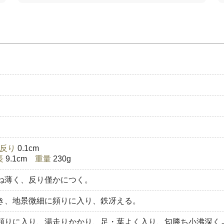
反り
0.1cm
長
9.1cm
重量
230g
ね薄く、反り僅かにつく。
き、地景微細に頻りに入り、鉄冴える。
頻りに入り、湯走りかかり、足・葉よく入り、匂勝ち小沸深く