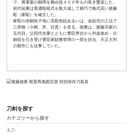
で、将軍家の御用を務め役４００年もの長き繁栄した。
初代祐乗は美濃彫様式を集大成して精巧で格式高い後藤
彫（家彫）を確立した。
家彫の赤銅魚子地に高彫色絵あるいは、金紋式の工法で
三所物（小柄、笄、目貫）を造る。徳乗は、後藤宗家の
五代目。父四代光乗とともに豊臣秀吉から判金改め・分
銅役を引き受け豊臣家財務管理の一部を担当、天正大判
の製作にも従事していた。
刀剣を探す
カテゴリーから探す
太刀