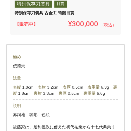
特別保存刀装具
目貫
特別保存刀装具 古金工 筍図目貫
¥300,000
【販売中】
（税込）
極め
伝徳乗
法量
表縦
1.8cm
表横
3.2cm
表厚
0.5cm
表重量
6.3g
裏
縦
1.8cm
裏横
3.3cm
裏厚
0.5cm
裏重量
6.6g
説明
赤銅地 容彫 色絵
後藤家は、足利義政に使えた初代祐乗から十七代典乗ま