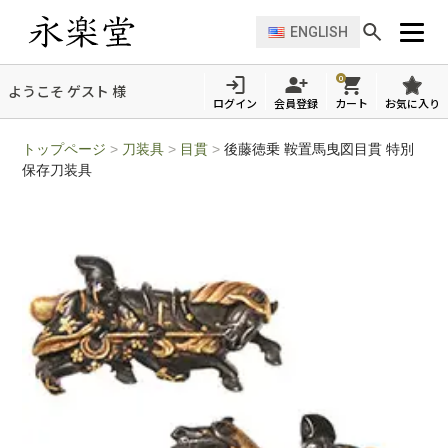
ENGLISH
0
ようこそ ゲスト 様
ログイン
会員登録
カート
お気に入り
トップページ
>
刀装具
>
目貫
>
後藤徳乗 鞍置馬曳図目貫 特別
保存刀装具