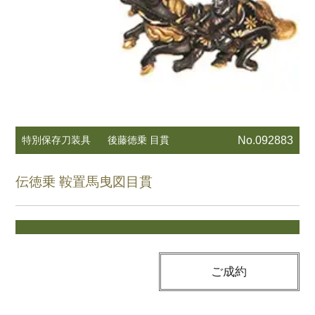
特別保存刀装具
後藤徳乗 目貫
No.092883
伝徳乗 鞍置馬曳図目貫
ご成約