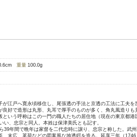
0.6cm
重量
100.0g
子が江戸へ寛永頃移住し、尾張透の手法と京透の工法に工夫を
が良好で造形は丸形、丸耳で厚手のものが多く、角丸風造りも
坂という呼称はこの一門の職人たちの居住地（現在の東京都港
といい、忠宗と同人。本姓は保津美氏とも記す。
から39年間で晩年は家督を二代忠時に譲り、忠宗と称した。武
筌、末広、茗荷などの図案風な地透鍔を造る。延享三年（174