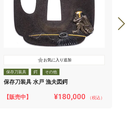
保存刀装具
鍔
その他
保存
保存刀装具 水戸 漁夫図鍔
保存
¥180,000
【販売中】
【販
（税込）