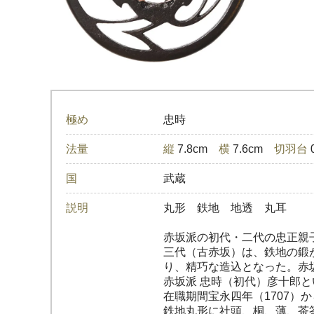
極め
忠時
法量
縦
7.8cm
横
7.6cm
切羽台
国
武蔵
説明
丸形 鉄地 地透 丸耳
赤坂派の初代・二代の忠正親
三代（古赤坂）は、鉄地の鍛
り、精巧な造込となった。赤
赤坂派 忠時（初代）彦十郎
在職期間宝永四年（1707）
鉄地丸形に社頭、桐、薄、茶