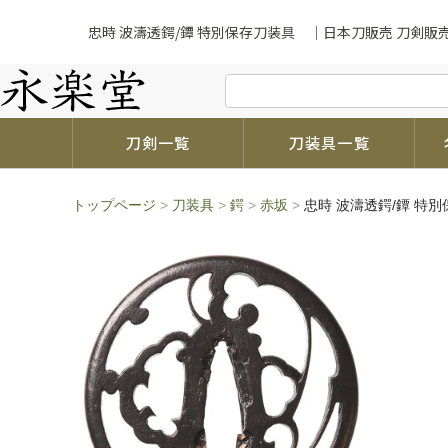
忠時 波濤透鍔/鐔 特別保存刀装具 ｜日本刀販売 刀剣販
刀剣一覧
刀装具一覧
トップページ
>
刀装具
>
鍔
>
赤坂
>
忠時 波濤透鍔/鐔 特