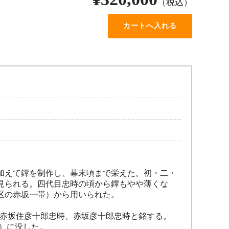
（税込）
加えて鐔を制作し、幕末頃まで栄えた。初・二・
見られる。四代目忠時の頃から鐔もやや薄くな
区の赤坂一帯）から用いられた。
州赤坂住彦十郎忠時、赤坂彦十郎忠時と銘する。
6）に没した。