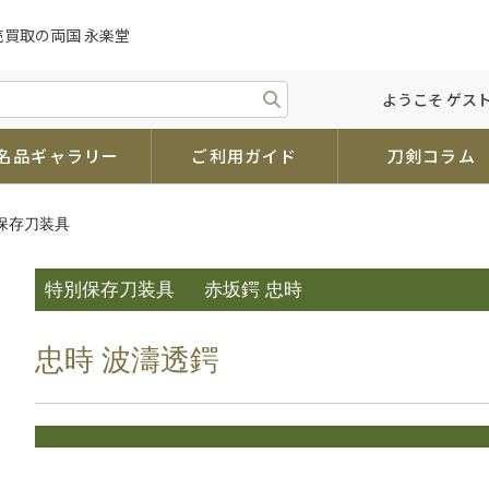
売買取の両国 永楽堂
ようこそ ゲスト
名品ギャラリー
ご利用ガイド
刀剣コラム
別保存刀装具
特別保存刀装具
赤坂鍔 忠時
忠時 波濤透鍔