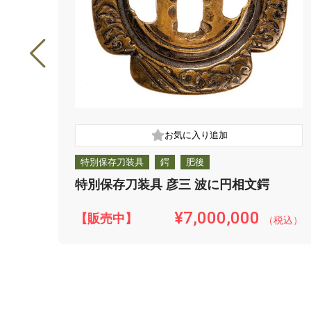
特別保存刀装具
鍔
肥後
特別保存刀装具 彦三 波に円相文鍔
¥7,000,000
【販売中】
（税込）