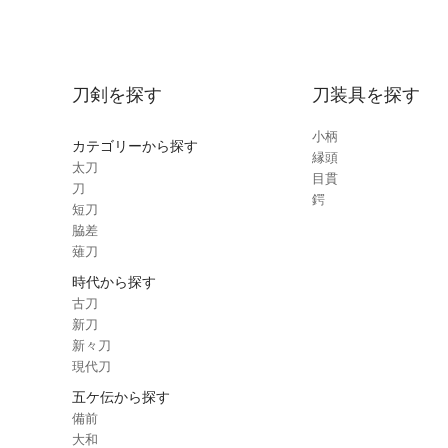
刀剣を探す
刀装具を探す
小柄
カテゴリーから探す
縁頭
太刀
目貫
刀
鍔
短刀
脇差
薙刀
時代から探す
古刀
新刀
新々刀
現代刀
五ケ伝から探す
備前
大和