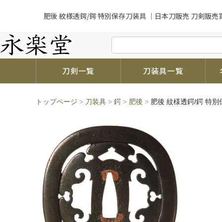
肥後 紋様透鍔/鍔 特別保存刀装具 ｜日本刀販売 刀剣販売
刀剣一覧
刀装具一覧
トップページ
>
刀装具
>
鍔
>
肥後
>
肥後 紋様透鍔/鍔 特