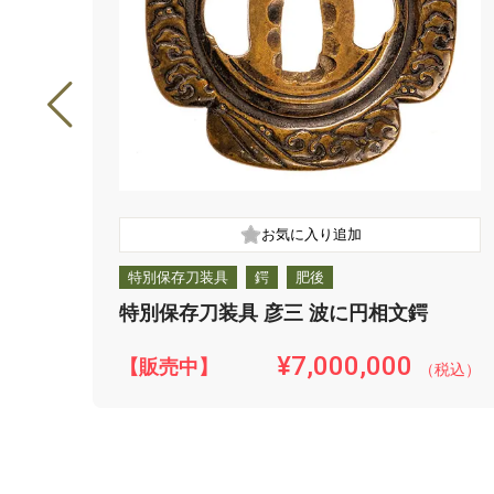
特別保存刀装具
鍔
肥後
特別保存刀装具 彦三 波に円相文鍔
¥7,000,000
【販売中】
（税込）