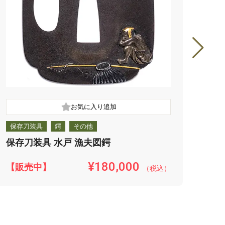
保存刀装具
鍔
その他
保存
保存刀装具 水戸 漁夫図鍔
保存
¥180,000
【販売中】
【販
（税込）