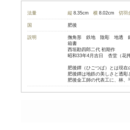
法量
縦
8.35cm
横
8.02cm
切羽
国
肥後
説明
撫角形 鉄地 陰彫 地透 
箱書
西垣勘四郎二代 初期作
昭和33年4月吉日 杏堂（花
肥後鐔（ひごつば）とは現在
肥後鐔は地鉄の美しさと透彫
肥後金工師の代表工に、林、