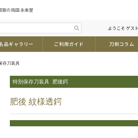
買取の両国 永楽堂
ようこそ ゲスト
名品ギャラリー
ご利用ガイド
刀剣コラム
別保存刀装具
特別保存刀装具
肥後鍔
肥後 紋様透鍔