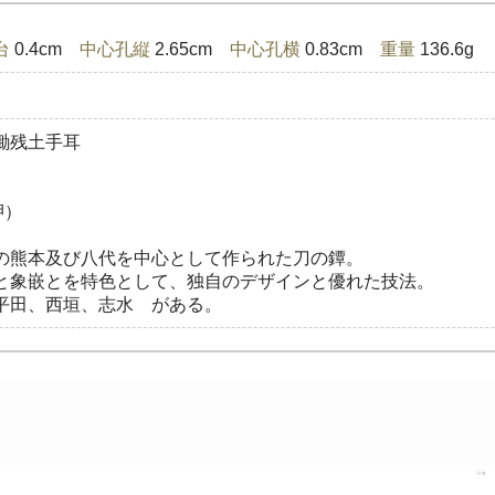
台
0.4cm
中心孔縦
2.65cm
中心孔横
0.83cm
重量
136.6g
鋤残土手耳
押）
の熊本及び八代を中心として作られた刀の鐔。
と象嵌とを特色として、独自のデザインと優れた技法。
平田、西垣、志水 がある。