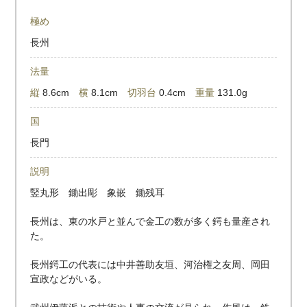
極め
長州
法量
縦
8.6cm
横
8.1cm
切羽台
0.4cm
重量
131.0g
国
長門
説明
竪丸形 鋤出彫 象嵌 鋤残耳
長州は、東の水戸と並んで金工の数が多く鍔も量産され
た。
長州鍔工の代表には中井善助友垣、河治権之友周、岡田
宣政などがいる。