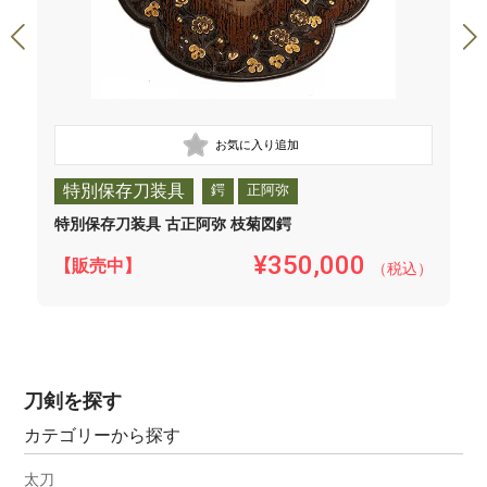
特別保存刀装具
鍔
正阿弥
特別保存刀装具 古正阿弥 枝菊図鍔
¥350,000
【販売中】
（税込）
刀剣を探す
カテゴリーから探す
太刀