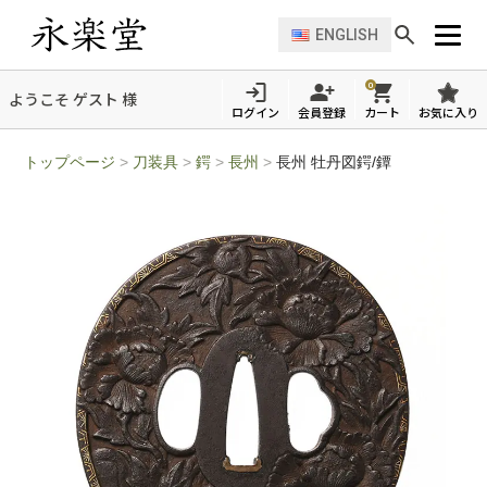
ENGLISH
0
ようこそ ゲスト 様
ログイン
会員登録
カート
お気に入り
トップページ
>
刀装具
>
鍔
>
長州
>
長州 牡丹図鍔/鐔