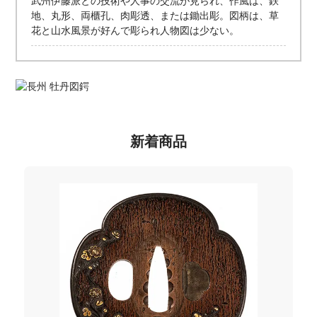
武州伊藤派との技術や人事の交流が見られ、作風は、鉄
地、丸形、両櫃孔、肉彫透、または鋤出彫。図柄は、草
花と山水風景が好んで彫られ人物図は少ない。
新着商品