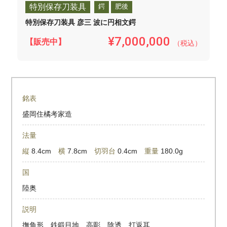
特別保存刀装具
鍔
肥後
特別保存刀装具 彦三 波に円相文鍔
¥7,000,000
【販売中】
（税込）
銘表
盛岡住橘考家造
法量
縦
8.4cm
横
7.8cm
切羽台
0.4cm
重量
180.0g
国
陸奥
説明
撫角形 鉄鍛目地 高彫 陰透 打返耳