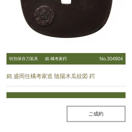
特別保存刀装具
銘 橘考家鍔
No.304904
銘 盛岡住橘考家造 陰陽木瓜紋図 鍔
ご成約