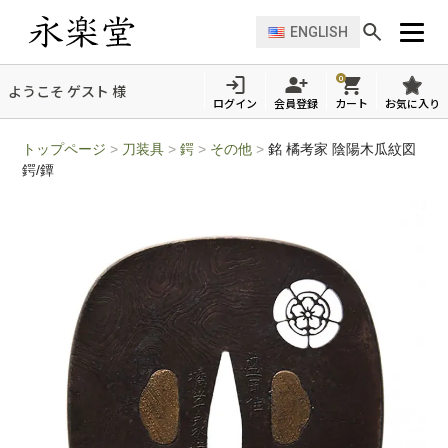
ENGLISH
0
ようこそ ゲスト 様
ログイン
会員登録
カート
お気に入り
トップページ
>
刀装具
>
鍔
>
その他
>
銘 橘考家 陰陽木瓜紋図
鍔/鐔