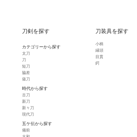
刀剣を探す
刀装具を探す
小柄
カテゴリーから探す
縁頭
太刀
目貫
刀
鍔
短刀
脇差
薙刀
時代から探す
古刀
新刀
新々刀
現代刀
五ケ伝から探す
備前
大和