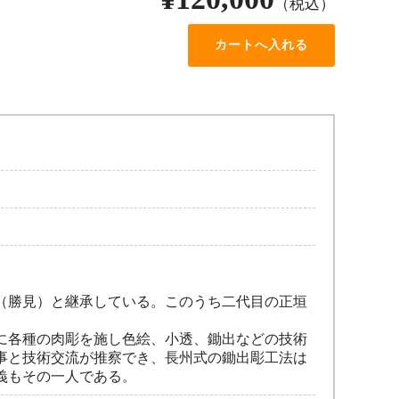
（税込）
（勝見）と継承している。このうち二代目の正垣
に各種の肉彫を施し色絵、小透、鋤出などの技術
事と技術交流が推察でき、長州式の鋤出彫工法は
義もその一人である。