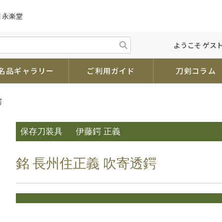
 永楽堂
ようこそ ゲスト
名品ギャラリー
ご利用ガイド
刀剣コラム
鍔
保存刀装具
伊藤鍔 正義
銘 長州住正義 吹寄透鍔