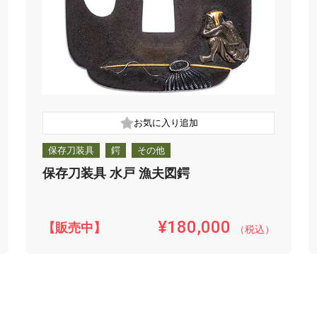
保存刀装具
鍔
その他
保存刀装具 水戸 漁夫図鍔
¥180,000
【販売中】
（税込）