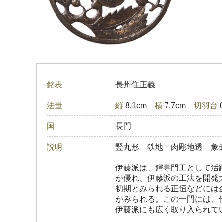
銘表
長州住正義
法量
縦
8.1cm
横
7.7cm
切羽台
国
長門
説明
竪丸形 鉄地 肉彫地透 象
伊藤派は、鍔専門工として活
が優れ、伊藤派の工法を開発
初期とみられる正恒などには
がみられる。この一門には、
伊藤派にも広く取り入られて