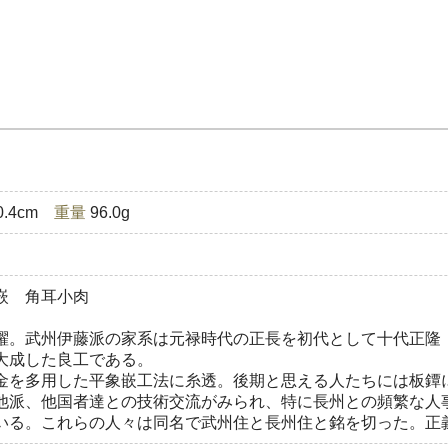
0.4cm
重量
96.0g
嵌 角耳小肉
躍。武州伊藤派の家系は元禄時代の正長を初代として十代正隆
大成した良工である。
金を多用した平象嵌工法に糸透。後期と思える人たちには板鐔
他派、他国者達との技術交流がみられ、特に長州との頻繁な人
いる。これらの人々は同名で武州住と長州住と銘を切った。正