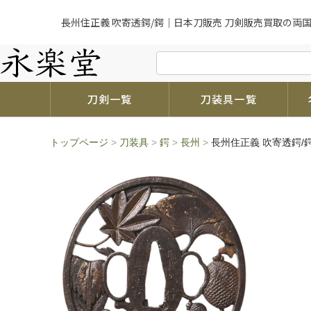
長州住正義 吹寄透鍔/鍔｜日本刀販売 刀剣販売買取の両国
刀剣一覧
刀装具一覧
トップページ
>
刀装具
>
鍔
>
長州
>
長州住正義 吹寄透鍔/