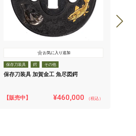
保存刀装具
鍔
その他
保存
保存刀装具 加賀金工 魚尽図鍔
保存
¥460,000
【販売中】
【販
（税込）