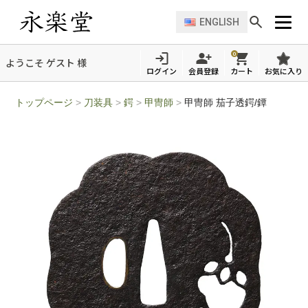
ENGLISH
0
ようこそ ゲスト 様
ログイン
会員登録
カート
お気に入り
トップページ
>
刀装具
>
鍔
>
甲冑師
>
甲冑師 茄子透鍔/鐔