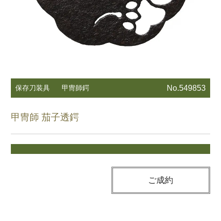
保存刀装具
甲冑師鍔
No.549853
甲冑師 茄子透鍔
ご成約