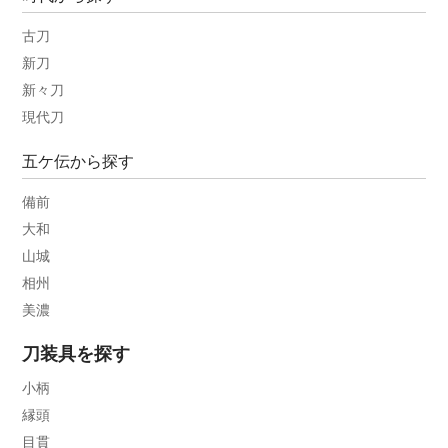
古刀
新刀
新々刀
現代刀
五ケ伝から探す
備前
大和
山城
相州
美濃
刀装具を探す
小柄
縁頭
目貫