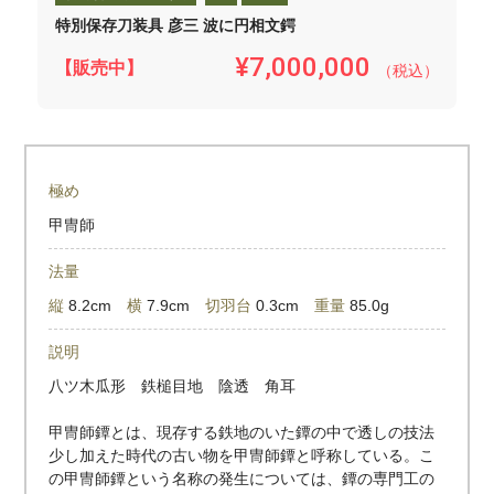
特別保存刀装具 彦三 波に円相文鍔
¥7,000,000
【販売中】
（税込）
極め
甲冑師
法量
縦
8.2cm
横
7.9cm
切羽台
0.3cm
重量
85.0g
説明
八ツ木瓜形 鉄槌目地 陰透 角耳
甲冑師鐔とは、現存する鉄地のいた鐔の中で透しの技法
少し加えた時代の古い物を甲冑師鐔と呼称している。こ
の甲冑師鐔という名称の発生については、鐔の専門工の