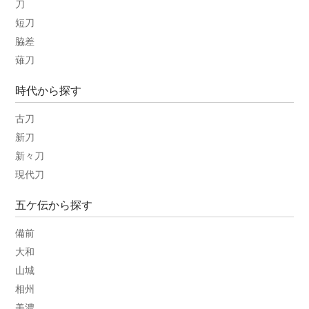
刀
短刀
脇差
薙刀
時代から探す
古刀
新刀
新々刀
現代刀
五ケ伝から探す
備前
大和
山城
相州
美濃