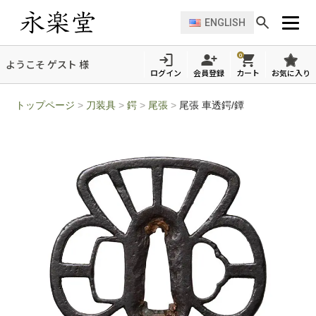
ENGLISH
0
ようこそ ゲスト 様
ログイン
会員登録
カート
お気に入り
トップページ
>
刀装具
>
鍔
>
尾張
>
尾張 車透鍔/鐔