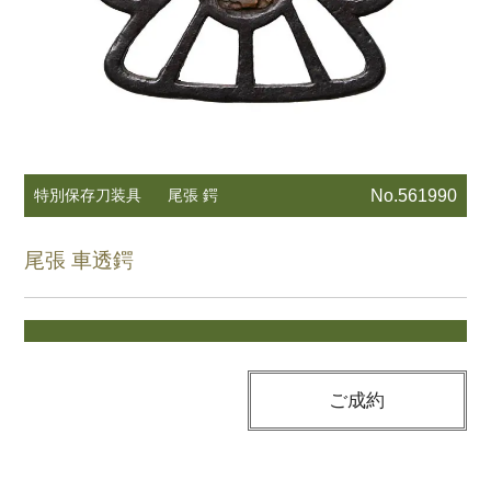
特別保存刀装具
尾張 鍔
No.561990
尾張 車透鍔
ご成約