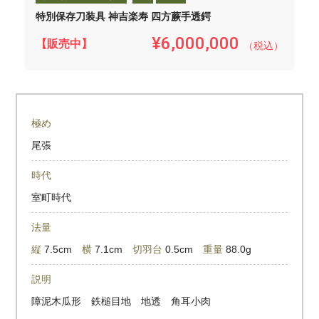
特別保存刀装具 神吉楽寿 四方蕨手透鍔
¥6,000,000
【販売中】
（税込）
極め
尾張
時代
室町時代
法量
縦
7.5cm
横
7.1cm
切羽台
0.5cm
重量
88.0g
説明
障泥木瓜形 鉄槌目地 地透 角耳小肉