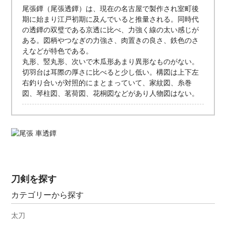
尾張鐔（尾張透鐔）は、現在の名古屋で製作され室町後
期に始まり江戸初期に及んでいると推量される。同時代
の透鐔の双璧である京透に比べ、力強く線の太い感じが
ある。図柄やつなぎの力強さ、肉置きの良さ、鉄色のさ
えなどが特色である。
丸形、竪丸形、次いで木瓜形あまり異形なものがない。
切羽台は耳際の厚さに比べると少し低い。構図は上下左
右釣り合いが対照的にまとまっていて、家紋図、糸巻
図、琴柱図、茗荷図、花桐図などがあり人物図はない。
刀剣を探す
カテゴリーから探す
太刀