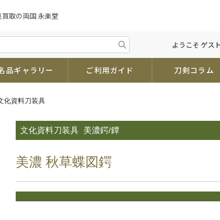
売買取の両国 永楽堂
ようこそ ゲスト
名品ギャラリー
ご利用ガイド
刀剣コラム
 文化資料刀装具
文化資料刀装具
美濃鍔/鐔
美濃 秋草蝶図鍔