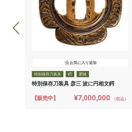
特別保存刀装具
鍔
肥後
特別保存刀装具 彦三 波に円相文鍔
¥7,000,000
【販売中】
（税込）