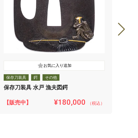
保存刀装具
鍔
その他
保存
保存刀装具 水戸 漁夫図鍔
保存
¥180,000
【販売中】
【販
（税込）