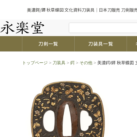
美濃鍔/鐔 秋草蝶図 文化資料刀装具｜日本刀販売 刀剣販
刀剣一覧
刀装具一覧
トップページ
>
刀装具
>
鍔
>
その他
>
美濃鍔/鐔 秋草蝶図