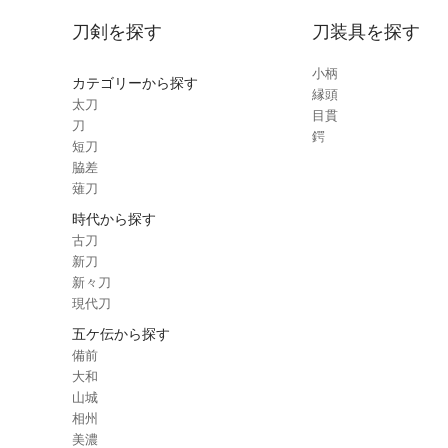
刀剣を探す
刀装具を探す
小柄
カテゴリーから探す
縁頭
太刀
目貫
刀
鍔
短刀
脇差
薙刀
時代から探す
古刀
新刀
新々刀
現代刀
五ケ伝から探す
備前
大和
山城
相州
美濃