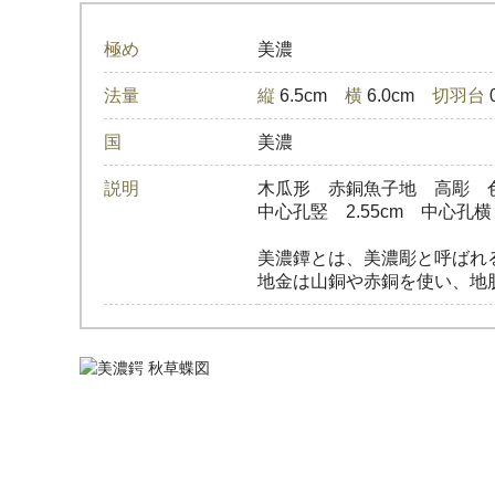
極め
美濃
法量
縦
6.5cm
横
6.0cm
切羽台
国
美濃
説明
木瓜形 赤銅魚子地 高彫 
中心孔竪 2.55cm 中心孔横 0
美濃鐔とは、美濃彫と呼ばれ
地金は山銅や赤銅を使い、地