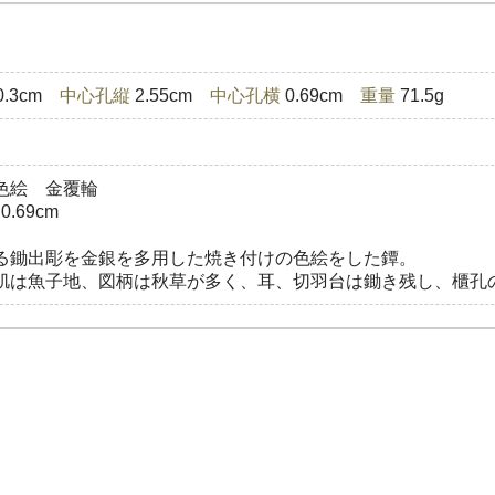
0.3cm
中心孔縦
2.55cm
中心孔横
0.69cm
重量
71.5g
色絵 金覆輪
.69cm
る鋤出彫を金銀を多用した焼き付けの色絵をした鐔。
肌は魚子地、図柄は秋草が多く、耳、切羽台は鋤き残し、櫃孔