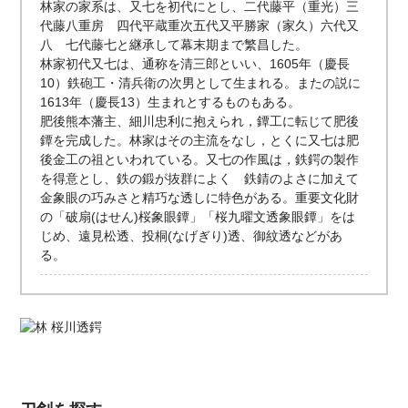
林家の家系は、又七を初代にとし、二代藤平（重光）三
代藤八重房 四代平蔵重次五代又平勝家（家久）六代又
八 七代藤七と継承して幕末期まで繁昌した。
林家初代又七は、通称を清三郎といい、1605年（慶長
10）鉄砲工・清兵衛の次男として生まれる。またの説に
1613年（慶長13）生まれとするものもある。
肥後熊本藩主、細川忠利に抱えられ，鐔工に転じて肥後
鐔を完成した。林家はその主流をなし，とくに又七は肥
後金工の祖といわれている。又七の作風は，鉄鍔の製作
を得意とし、鉄の鍛が抜群によく 鉄錆のよさに加えて
金象眼の巧みさと精巧な透しに特色がある。重要文化財
の「破扇(はせん)桜象眼鐔」「桜九曜文透象眼鐔」をは
じめ、遠見松透、投桐(なげぎり)透、御紋透などがあ
る。