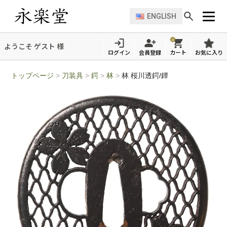
ENGLISH
0
ようこそ ゲスト 様
ログイン
会員登録
カート
お気に入り
トップページ
>
刀装具
>
鍔
>
林
>
林 桜川透鍔/鐔