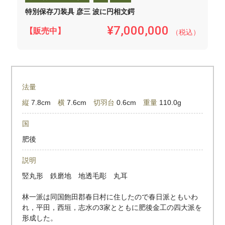
特別保存刀装具 彦三 波に円相文鍔
¥7,000,000
【販売中】
（税込）
法量
縦
7.8cm
横
7.6cm
切羽台
0.6cm
重量
110.0g
国
肥後
説明
竪丸形 鉄磨地 地透毛彫 丸耳
林一派は同国飽田郡春日村に住したので春日派ともいわ
れ，平田，西垣，志水の3家とともに肥後金工の四大派を
形成した。