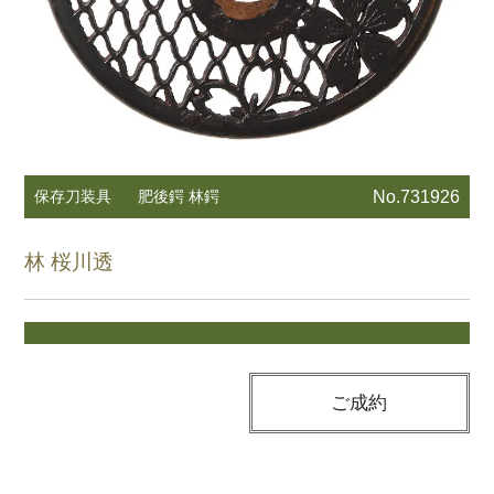
保存刀装具
肥後鍔 林鍔
No.731926
林 桜川透
ご成約