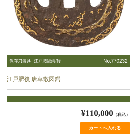
保存刀装具
江戸肥後鍔/鐔
No.770232
江戸肥後 唐草散図鍔
¥110,000
（税込）