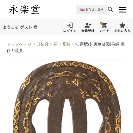
ENGLISH
0
ようこそ ゲスト 様
ログイン
会員登録
カート
お気に入り
トップページ
>
刀装具
>
鍔
>
肥後
>
江戸肥後 唐草散図鍔/鐔 保
存刀装具