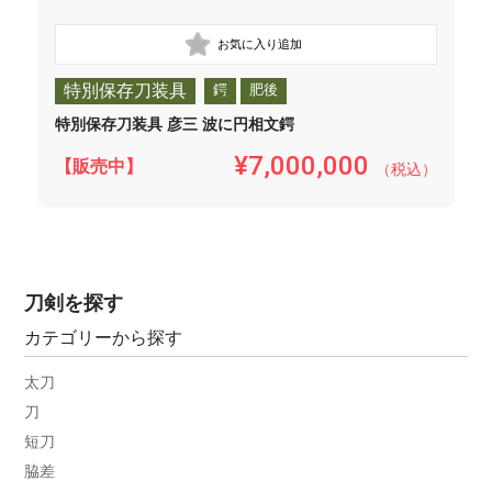
特別保存刀装具
鍔
肥後
特別保存刀装具 彦三 波に円相文鍔
¥7,000,000
【販売中】
（税込）
刀剣を探す
カテゴリーから探す
太刀
刀
短刀
脇差