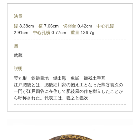
法量
縦
8.38cm
横
7.66cm
切羽台
0.42cm
中心孔縦
2.91cm
中心孔横
0.77cm
重量
136.7g
国
武蔵
説明
竪丸形 鉄鎚目地 鋤出彫 象嵌 鋤残土手耳
江戸肥後とは、肥後細川家の抱え工となった熊谷義次の
一門が江戸四谷に在住して肥後風の作を樹立したことか
ら呼称された。代表工は、義之と義次