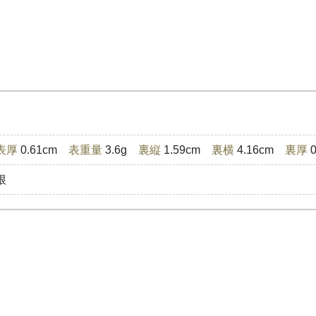
表厚
0.61cm
表重量
3.6g
裏縦
1.59cm
裏横
4.16cm
裏厚
0
根