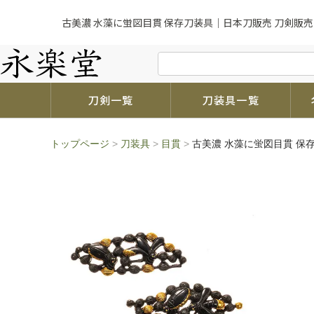
古美濃 水藻に蛍図目貫 保存刀装具｜日本刀販売 刀剣販売
刀剣一覧
刀装具一覧
トップページ
>
刀装具
>
目貫
>
古美濃 水藻に蛍図目貫 保