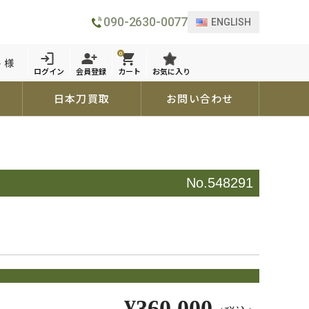
090-2630-0077
ENGLISH
0
 様
ログイン
会員登録
カート
お気に入り
日本刀買取
お問い合わせ
No.548291
¥360,000