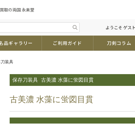
買取の両国 永楽堂
ようこそ ゲスト
名品ギャラリー
ご利用ガイド
刀剣コラム
存刀装具
保存刀装具
古美濃 水藻に蛍図目貫
古美濃 水藻に蛍図目貫