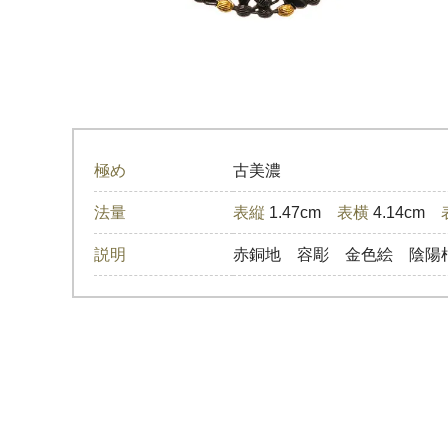
極め
古美濃
法量
表縦
1.47cm
表横
4.14cm
説明
赤銅地 容彫 金色絵 陰陽