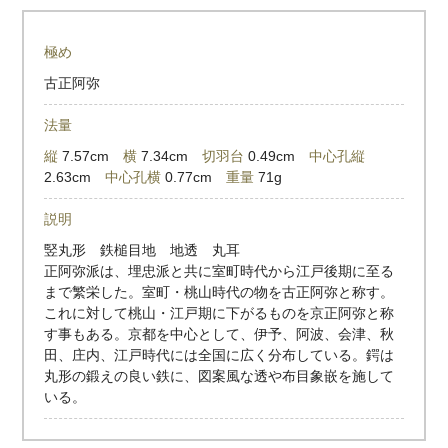
極め
古正阿弥
法量
縦
7.57cm
横
7.34cm
切羽台
0.49cm
中心孔縦
2.63cm
中心孔横
0.77cm
重量
71g
説明
竪丸形 鉄槌目地 地透 丸耳
正阿弥派は、埋忠派と共に室町時代から江戸後期に至る
まで繁栄した。室町・桃山時代の物を古正阿弥と称す。
これに対して桃山・江戸期に下がるものを京正阿弥と称
す事もある。京都を中心として、伊予、阿波、会津、秋
田、庄内、江戸時代には全国に広く分布している。鍔は
丸形の鍛えの良い鉄に、図案風な透や布目象嵌を施して
いる。