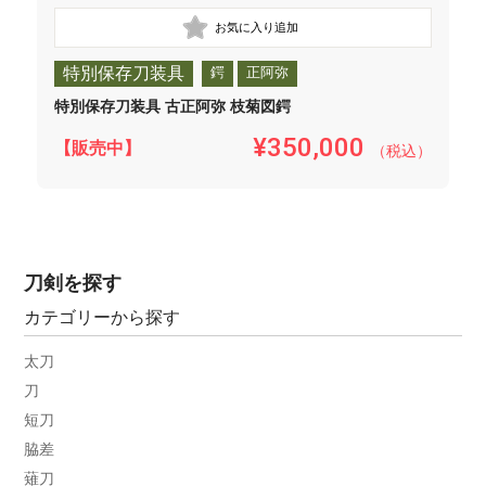
特別保存刀装具
鍔
正阿弥
特別保存刀装具 古正阿弥 枝菊図鍔
¥350,000
【販売中】
（税込）
刀剣を探す
カテゴリーから探す
太刀
刀
短刀
脇差
薙刀