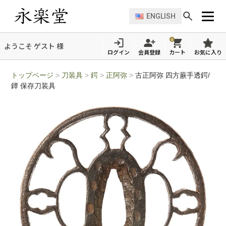
ENGLISH
0
ようこそ ゲスト 様
ログイン
会員登録
カート
お気に入り
トップページ
>
刀装具
>
鍔
>
正阿弥
>
古正阿弥 四方蕨手透鍔/
鐔 保存刀装具