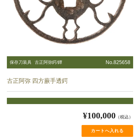
保存刀装具
古正阿弥鍔/鐔
No.825658
古正阿弥 四方蕨手透鍔
¥100,000
（税込）