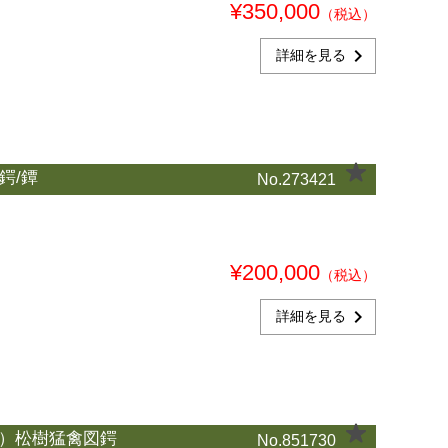
¥350,000
（税込）
chevron_right
詳細を見る
鍔/鐔
No.273421
¥200,000
（税込）
chevron_right
詳細を見る
阿弥）松樹猛禽図鍔
No.851730