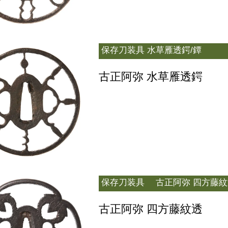
保存刀装具
水草雁透鍔/鐔
古正阿弥 水草雁透鍔
保存刀装具
古正阿弥 四方藤紋
古正阿弥 四方藤紋透