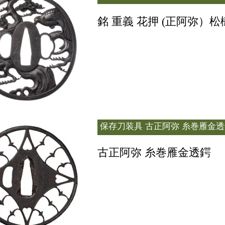
銘 重義 花押 (正阿弥）
保存刀装具
古正阿弥 糸巻雁金透
古正阿弥 糸巻雁金透鍔