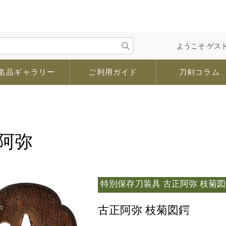
ようこそ ゲスト
名品ギャラリー
ご利用ガイド
刀剣コラム
阿弥
特別保存刀装具
古正阿弥 枝菊図
古正阿弥 枝菊図鍔