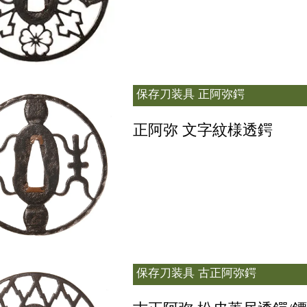
保存刀装具
正阿弥鍔
正阿弥 文字紋様透鍔
保存刀装具
古正阿弥鍔