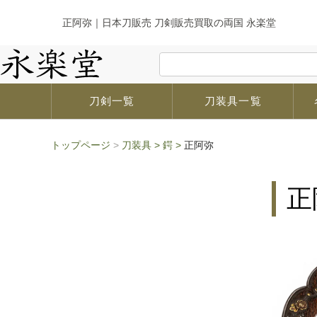
正阿弥｜日本刀販売 刀剣販売買取の両国 永楽堂
刀剣一覧
刀装具一覧
トップページ
>
刀装具
>
鍔
>
正阿弥
正