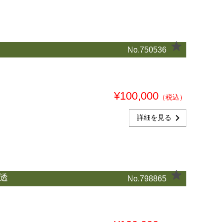
No.750536
¥100,000
（税込）
chevron_right
詳細を見る
透
No.798865