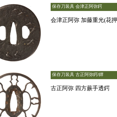
保存刀装具
会津正阿弥鍔
会津正阿弥 加藤重光(花
保存刀装具
古正阿弥鍔/鐔
古正阿弥 四方蕨手透鍔