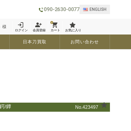
090-2630-0077
ENGLISH
0
 様
ログイン
会員登録
カート
お気に入り
日本刀買取
お問い合わせ
鍔/鐔
No.423497