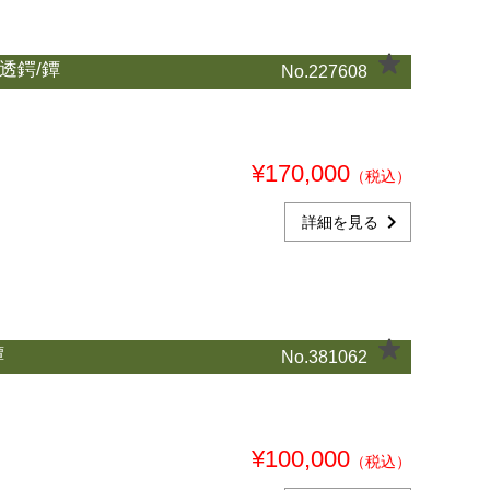
透鍔/鐔
No.227608
¥170,000
（税込）
chevron_right
詳細を見る
鐔
No.381062
¥100,000
（税込）