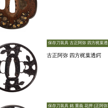
保存刀装具
古正阿弥 四方梶葉透
古正阿弥 四方梶葉透鍔
保存刀装具
銘 重義 花押 (正