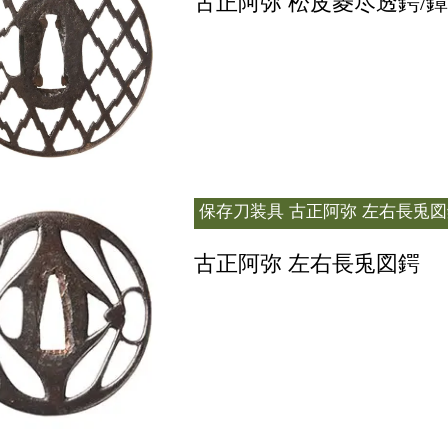
古正阿弥 松皮菱尽透鍔/鐔
保存刀装具
古正阿弥 左右長兎図
古正阿弥 左右長兎図鍔