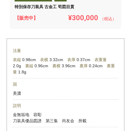
特別保存刀装具 古金工 筍図目貫
¥300,000
【販売中】
（税込）
法量
表縦
0.98cm
表横
3.32cm
表厚
0.37cm
表重量
2.0g
裏縦
0.96cm
裏横
3.96cm
裏厚
0.24cm
裏重
量
1.8g
国
美濃
説明
金無垢地 容彫
刀装具優品図譜 第三集 尚友会 所載