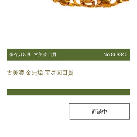
保存刀装具
古美濃 目貫
No.868840
古美濃 金無垢 宝尽図目貫
商談中