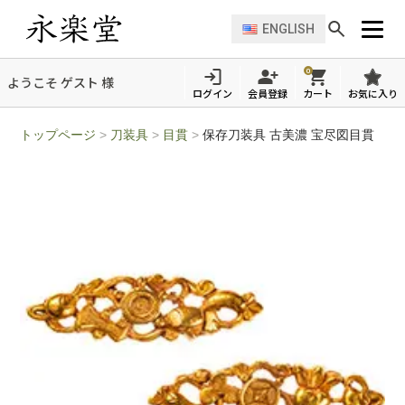
ENGLISH
0
ようこそ ゲスト 様
ログイン
会員登録
カート
お気に入り
トップページ
>
刀装具
>
目貫
>
保存刀装具 古美濃 宝尽図目貫