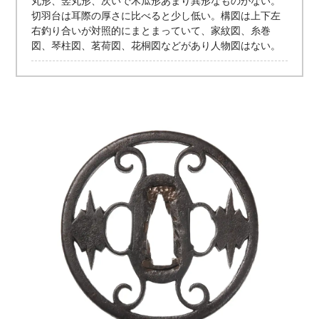
丸形、竪丸形、次いで木瓜形あまり異形なものがない。
切羽台は耳際の厚さに比べると少し低い。構図は上下左
右釣り合いが対照的にまとまっていて、家紋図、糸巻
図、琴柱図、茗荷図、花桐図などがあり人物図はない。