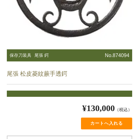
保存刀装具
尾張 鍔
No.874094
尾張 松皮菱紋蕨手透鍔
¥130,000
（税込）