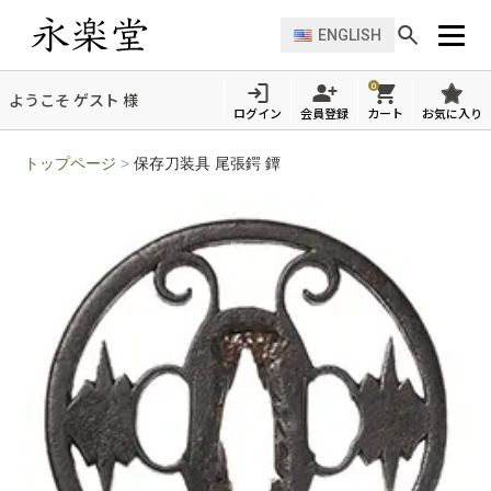
ENGLISH
0
ようこそ ゲスト 様
ログイン
会員登録
カート
お気に入り
トップページ
>
保存刀装具 尾張鍔 鐔