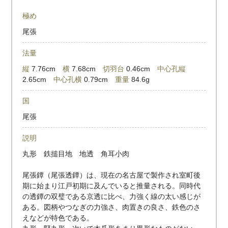
極め
尾張
法量
縦
7.76cm
横
7.68cm
切羽台
0.46cm
中心孔縦
2.65cm
中心孔横
0.79cm
重量
84.6g
国
尾張
説明
丸形 鉄搥目地 地透 角耳小肉
尾張鐔（尾張透鐔）は、現在の名古屋で製作され室町後
期に始まり江戸初期に及んでいると推量される。同時代
の透鐔の双璧である京透に比べ、力強く線の太い感じが
ある。図柄やつなぎの力強さ、肉置きの良さ、鉄色のさ
えなどが特色である。