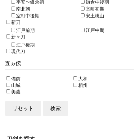
平安〜鎌倉初
鎌倉中後期
南北朝
室町初期
室町中後期
安土桃山
新刀
江戸前期
江戸中期
新々刀
江戸後期
現代刀
五ヵ伝
備前
大和
山城
相州
美濃