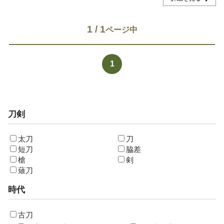
1 / 1
1
刀剣
太刀
刀
短刀
脇差
槍
剣
薙刀
時代
古刀