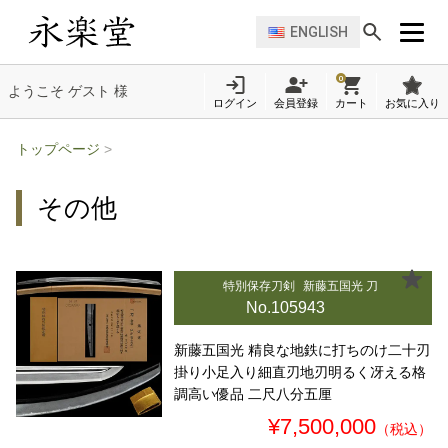
ENGLISH
0
ようこそ ゲスト 様
ログイン
会員登録
カート
お気に入り
トップページ
>
その他
特別保存刀剣
新藤五国光 刀
No.105943
新藤五国光 精良な地鉄に打ちのけ二十刃
掛り小足入り細直刃地刃明るく冴える格
調高い優品 二尺八分五厘
¥7,500,000
（税込）