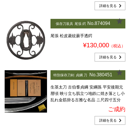
chevron_right
詳細を見る
No.874094
保存刀装具
尾張 鍔
尾張 松皮菱紋蕨手透鍔
¥130,000
（税込）
chevron_right
詳細を見る
No.380451
特別保存刀剣
貞綱 刀
生茎太刀 古伯耆貞綱 安綱孫 平安後期元
暦頃 映り立ち肌立つ地鉄に焼き落とし小
乱れ金筋掛る古雅な名品 ニ尺四寸五分
ご成約
chevron_right
詳細を見る