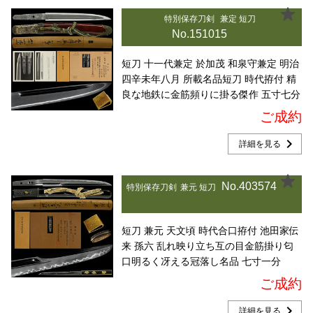
特別保存刀剣
兼定 短刀
No.151015
短刀 十一代兼定 於加茂 和泉守兼定 明治
四辛未年八月 所載名品短刀 時代拵付 精
良な地鉄に金筋頻りに掛る傑作 五寸七分
ご成約
chevron_right
詳細を見る
No.403574
特別保存刀剣
兼元 短刀
短刀 兼元 天文頃 時代合口拵付 池田家伝
来 孫六 乱れ映り立ち互の目金筋掛り匂
口明るく冴える冠落し名品 七寸一分
ご成約
chevron_right
詳細を見る