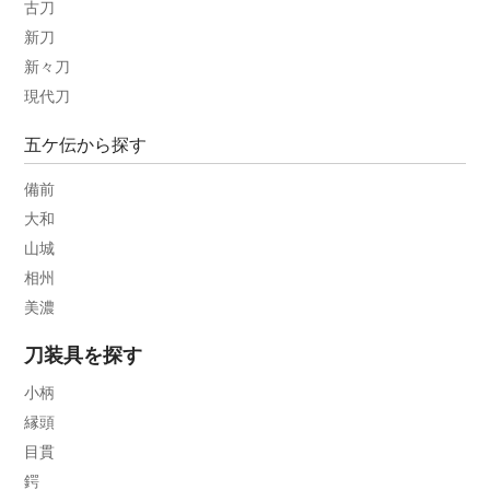
古刀
新刀
新々刀
現代刀
五ケ伝から探す
備前
大和
山城
相州
美濃
刀装具を探す
小柄
縁頭
目貫
鍔