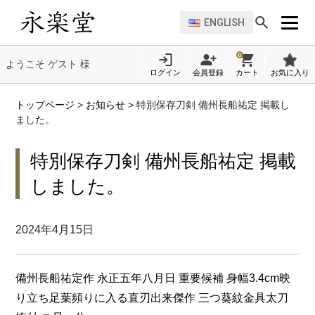
ENGLISH
0
ようこそ ゲスト 様
ログイン
会員登録
カート
お気に入り
トップページ
>
お知らせ
>
特別保存刀剣 備州長船祐定 掲載し
ました。
特別保存刀剣 備州長船祐定 掲載
しました。
2024年4月15日
備州長船祐定作 永正五年八月日 重要候補 身幅3.4cm映
り立ち足葉頻りに入る直刃出来傑作 三つ葵紋金具太刀