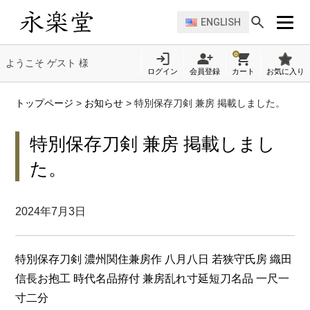
ENGLISH
0
ようこそ ゲスト 様
ログイン
会員登録
カート
お気に入り
トップページ
>
お知らせ
>
特別保存刀剣 兼房 掲載しました。
特別保存刀剣 兼房 掲載しまし
た。
2024年7月3日
特別保存刀剣 濃州関住兼房作 八月八日 若狭守氏房 織田
信長お抱工 時代名品拵付 兼房乱れ寸延短刀名品 一尺一
寸二分