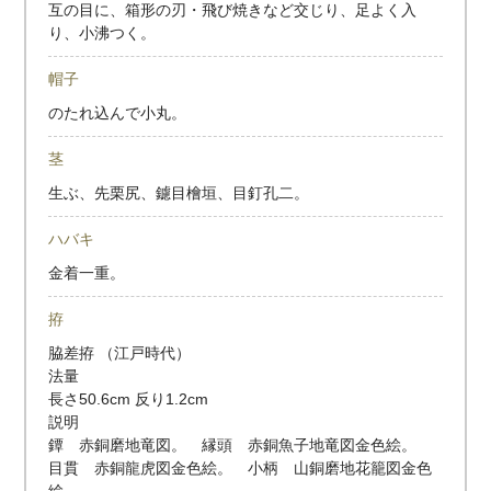
互の目に、箱形の刃・飛び焼きなど交じり、足よく入
り、小沸つく。
帽子
のたれ込んで小丸。
茎
生ぶ、先栗尻、鑢目檜垣、目釘孔二。
ハバキ
金着一重。
拵
脇差拵 （江戸時代）
法量
長さ50.6cm 反り1.2cm
説明
鐔 赤銅磨地竜図。 縁頭 赤銅魚子地竜図金色絵。
目貫 赤銅龍虎図金色絵。 小柄 山銅磨地花籠図金色
絵。