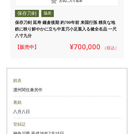
保存刀剣
脇差
保存刀剣 延寿 鎌倉後期 約700年前 来国行孫 精良な地
鉄に映り鮮やかに立ち中直刃小足葉入る健全名品 一尺
八寸九分
¥700,000
【販売中】
（税込）
銘表
濃州関住兼房作
裏銘
八月八日
登録証
神奈川県
平成26年7月15日