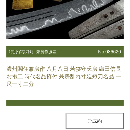
特別保存刀剣
兼房作脇差
No.086620
濃州関住兼房作 八月八日 若狭守氏房 織田信長
お抱工 時代名品拵付 兼房乱れ寸延短刀名品 一
尺一寸二分
ご成約