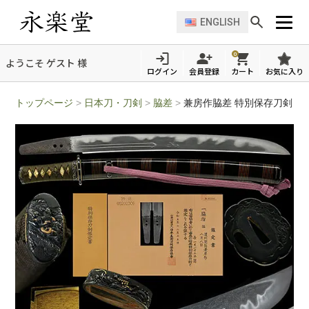
ENGLISH
0
ようこそ ゲスト 様
ログイン
会員登録
カート
お気に入り
トップページ
>
日本刀・刀剣
>
脇差
>
兼房作脇差 特別保存刀剣