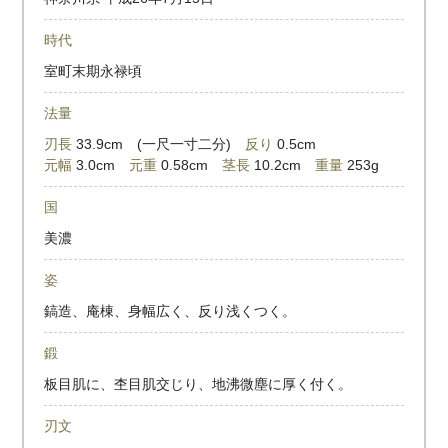
時代
室町末期永禄頃
法量
刃長
33.9cm (一尺一寸二分)
反り
0.5cm
元幅
3.0cm
元重
0.58cm
茎長
10.2cm
重量
253g
国
美濃
姿
鎬造、庵棟、身幅広く、反り浅くつく。
鍛
板目肌に、杢目肌交じり、地沸微塵に厚く付く。
刃文