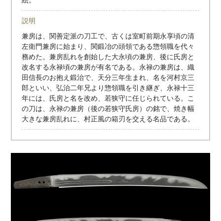
説明
兼房は、関善定派の刀工で、古くは室町前期永享頃の清
左衛門兼房に始まり、関鍛冶の頭領である惣領職を代々
務めた。兼房乱れを創始した大永頃の兼房、後に氏房と
改名する永禄頃の兼房が有名である。永禄の兼房は、織
田信長のお抱え鍛治で、天分三年生まれ、名を河村京三
郎といい、弘治二年兄より惣領職を引き継ぎ、永禄十三
年には、氏房と名を改め、若狭守に任じられている。こ
の刀は、永禄の兼房（後の若狭守氏房）の銘で、焼き幅
大きな兼房乱れに、村正風の箱刃を交える名品である。