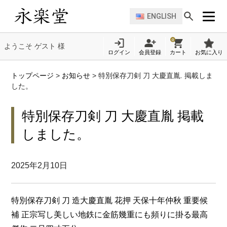
ENGLISH
0
ようこそ ゲスト 様
ログイン
会員登録
カート
お気に入り
トップページ
>
お知らせ
>
特別保存刀剣 刀 大慶直胤. 掲載しま
した。
特別保存刀剣 刀 大慶直胤 掲載
しました。
2025年2月10日
特別保存刀剣 刀 造大慶直胤 花押 天保十年仲秋 重要候
補 正宗写し美しい地鉄に金筋幾重にも頻りに掛る最高