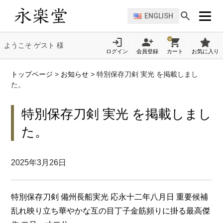
ENGLISH
0
ようこそ ゲスト 様
ログイン
会員登録
カート
お気に入り
トップページ
>
お知らせ
>
特別保存刀剣 実光 を掲載しまし
た。
特別保存刀剣 実光 を掲載しまし
た。
2025年3月26日
特別保存刀剣 備州長船実光 応永十二年八月日 重要候補
乱れ映り立ち華やかな互の目丁子金筋頻りに掛る最高傑