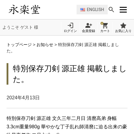
ENGLISH
0
ようこそ ゲスト 様
ログイン
会員登録
カート
お気に入り
トップページ
>
お知らせ
>
特別保存刀剣 源正雄 掲載しまし
た。
特別保存刀剣 源正雄 掲載しまし
た。
2024年4月13日
特別保存刀剣 源正雄 文久三年二月日 清麿高弟 身幅
3.3cm重量980g 華やかな丁子乱れ師清麿に迫る出来の豪