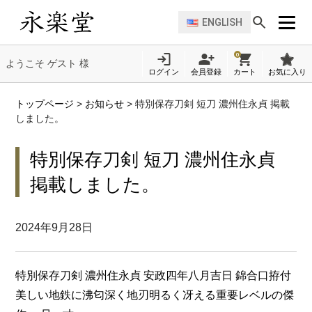
ENGLISH
0
ようこそ ゲスト 様
ログイン
会員登録
カート
お気に入り
トップページ
>
お知らせ
>
特別保存刀剣 短刀 濃州住永貞 掲載
しました。
特別保存刀剣 短刀 濃州住永貞
掲載しました。
2024年9月28日
特別保存刀剣 濃州住永貞 安政四年八月吉日 錦合口拵付
美しい地鉄に沸匂深く地刃明るく冴える重要レベルの傑