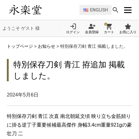
ENGLISH
0
ようこそ ゲスト 様
ログイン
会員登録
カート
お気に入り
トップページ
>
お知らせ
>
特別保存刀剣 青江 掲載しました。
特別保存刀剣 青江 拵追加 掲載
しました。
2024年5月6日
特別保存刀剣 青江 次直 南北朝延文頃 映り立ち金筋頻り
に掛る逆丁子重要候補最高傑作 身幅3.4cm重量921gの豪
壮刀 二