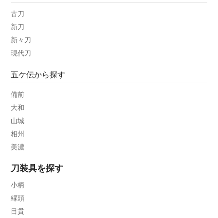
古刀
新刀
新々刀
現代刀
五ケ伝から探す
備前
大和
山城
相州
美濃
刀装具を探す
小柄
縁頭
目貫