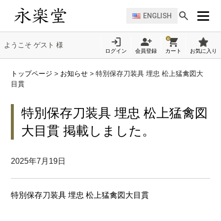
ENGLISH
0
ようこそ ゲスト 様
ログイン
会員登録
カート
お気に入り
トップページ
>
お知らせ
>
特別保存刀装具 埋忠 松上猛禽図大
目貫
特別保存刀装具 埋忠 松上猛禽図
大目貫 掲載しました。
2025年7月19日
特別保存刀装具 埋忠 松上猛禽図大目貫