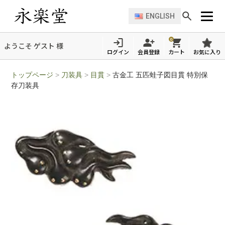
ENGLISH
0
ようこそ ゲスト 様
ログイン
会員登録
カート
お気に入り
トップページ
>
刀装具
>
目貫
>
古金工 五匹蛙子図目貫 特別保
存刀装具