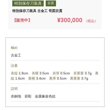
特別保存刀装具
目貫
特別保存刀装具 古金工 筍図目貫
¥300,000
【販売中】
（税込）
極め
古金工
法量
表縦
1.8cm
表横
3.5cm
表厚
0.5cm
表重量
3.7g
裏
縦
1.6cm
裏横
3.4cm
裏厚
0.5cm
裏重量
3.7g
説明
赤銅地 容彫 金露象嵌色絵