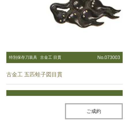
特別保存刀装具
古金工 目貫
No.073003
古金工 五匹蛙子図目貫
ご成約