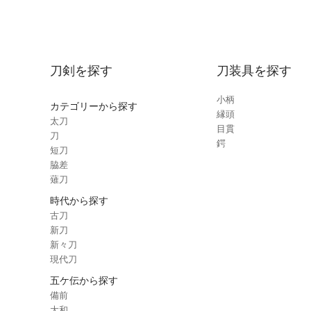
刀剣を探す
刀装具を探す
小柄
カテゴリーから探す
縁頭
太刀
目貫
刀
鍔
短刀
脇差
薙刀
時代から探す
古刀
新刀
新々刀
現代刀
五ケ伝から探す
備前
大和