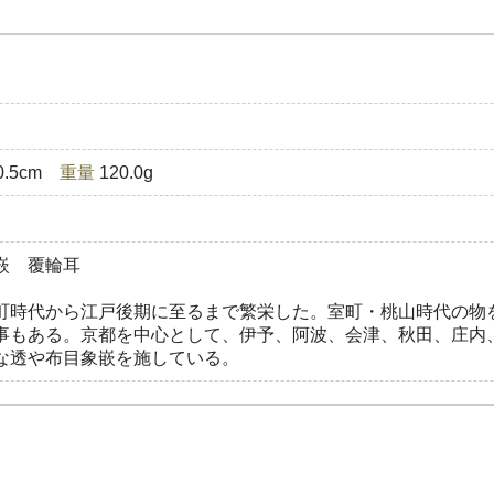
0.5cm
重量
120.0g
嵌 覆輪耳
町時代から江戸後期に至るまで繁栄した。室町・桃山時代の物
事もある。京都を中心として、伊予、阿波、会津、秋田、庄内
な透や布目象嵌を施している。