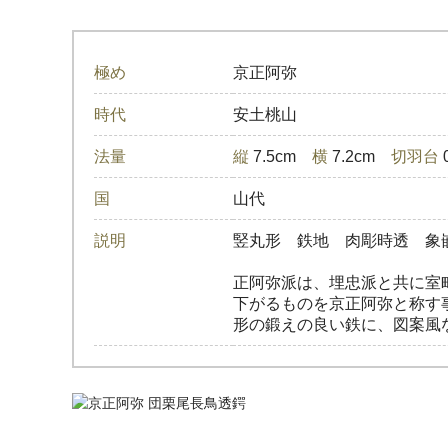
極め
京正阿弥
時代
安土桃山
法量
縦
7.5cm
横
7.2cm
切羽台
国
山代
説明
竪丸形 鉄地 肉彫時透 象
正阿弥派は、埋忠派と共に室
下がるものを京正阿弥と称す
形の鍛えの良い鉄に、図案風