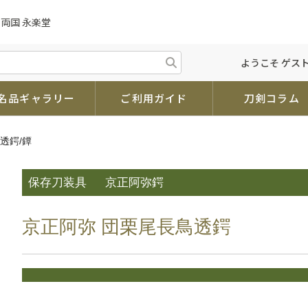
両国 永楽堂
ようこそ ゲスト
名品ギャラリー
ご利用ガイド
刀剣コラム
透鍔/鐔
保存刀装具
京正阿弥鍔
京正阿弥 団栗尾長鳥透鍔