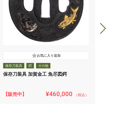
保存刀装具
鍔
その他
保存
保存刀装具 加賀金工 魚尽図鍔
保存
¥460,000
【販売中】
【販
（税込）