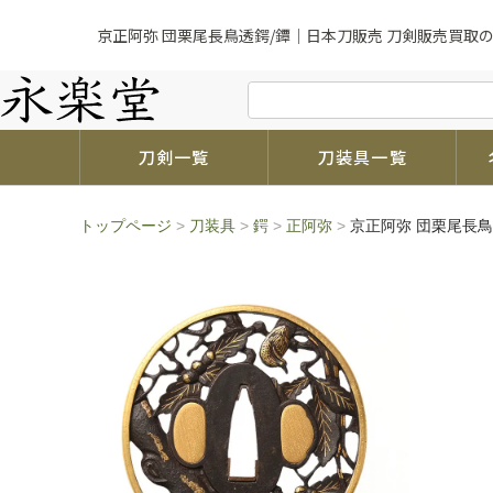
京正阿弥 団栗尾長鳥透鍔/鐔｜日本刀販売 刀剣販売買取の
刀剣一覧
刀装具一覧
トップページ
>
刀装具
>
鍔
>
正阿弥
>
京正阿弥 団栗尾長鳥