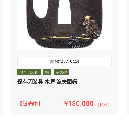
保存刀装具
鍔
その他
保存刀装具 水戸 漁夫図鍔
¥180,000
【販売中】
（税込）