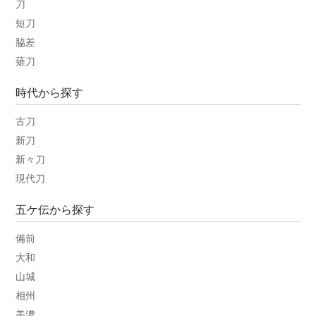
刀
短刀
脇差
薙刀
時代から探す
古刀
新刀
新々刀
現代刀
五ケ伝から探す
備前
大和
山城
相州
美濃