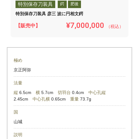
特別保存刀装具
鍔
肥後
特別保存刀装具 彦三 波に円相文鍔
¥7,000,000
【販売中】
（税込）
極め
京正阿弥
法量
縦
6.5cm
横
5.7cm
切羽台
0.4cm
中心孔縦
2.45cm
中心孔横
0.65cm
重量
73.7g
国
山城
説明