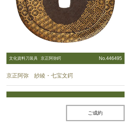
文化資料刀装具
京正阿弥鍔
No.446495
京正阿弥 紗綾・七宝文鍔
ご成約