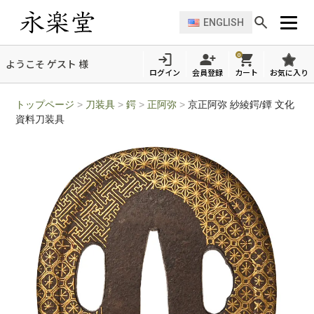
ENGLISH
0
ようこそ ゲスト 様
ログイン
会員登録
カート
お気に入り
トップページ
>
刀装具
>
鍔
>
正阿弥
>
京正阿弥 紗綾鍔/鐔 文化
資料刀装具