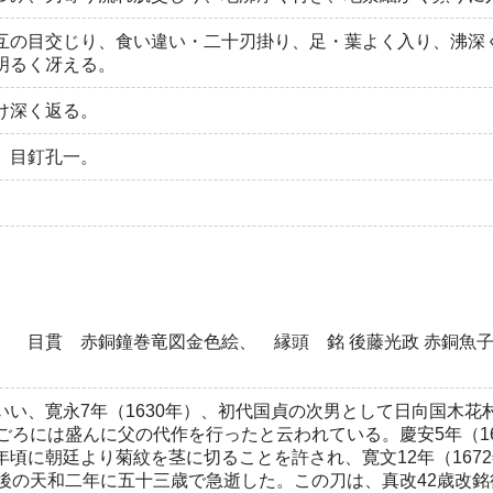
互の目交じり、食い違い・二十刃掛り、足・葉よく入り、沸深
明るく冴える。
け深く返る。
、目釘孔一。
、 目貫 赤銅鐘巻竜図金色絵、 縁頭 銘 後藤光政 赤銅魚
い、寛永7年（1630年）、初代国貞の次男として日向国木花
ごろには盛んに父の代作を行ったと云われている。慶安5年（16
頃に朝廷より菊紋を茎に切ることを許され、寛文12年（167
年後の天和二年に五十三歳で急逝した。この刀は、真改42歳改