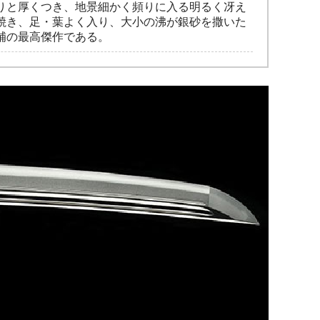
りと厚くつき、地景細かく頻りに入る明るく冴え
焼き、足・葉よく入り、大小の沸が銀砂を撒いた
補の最高傑作である。