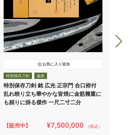
特別保存刀剣
脇差
特別
特別保存刀剣 銘 広光 正宗門 合口拵付
特別
乱れ映り立ち華やかな皆焼に金筋幾重に
湯走
も頻りに掛る傑作 一尺二寸二分
掛る
刀拵
¥7,500,000
【販売中】
【販
（税込）