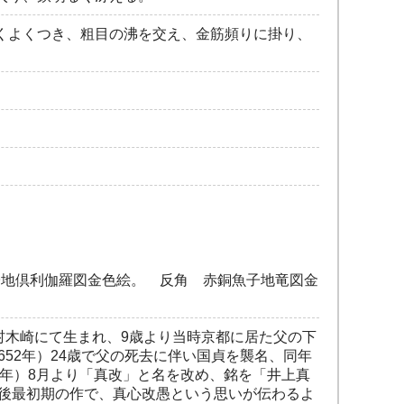
くよくつき、粗目の沸を交え、金筋頻りに掛り、
子地倶利伽羅図金色絵。 反角 赤銅魚子地竜図金
村木崎にて生まれ、9歳より当時京都に居た父の下
52年）24歳で父の死去に伴い国貞を襲名、同年
2年）8月より「真改」と名を改め、銘を「井上真
銘後最初期の作で、真心改愚という思いが伝わるよ