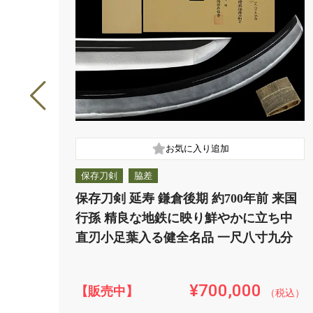
保存刀剣
脇差
保存刀剣 延寿 鎌倉後期 約700年前 来国
行孫 精良な地鉄に映り鮮やかに立ち中
直刃小足葉入る健全名品 一尺八寸九分
¥700,000
【販売中】
（税込）