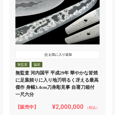
無監査
脇差
無監査 河内国平 平成29年 華やかな皆焼
に足葉頻りに入り地刃明るく冴える最高
傑作 身幅3.4cm刀身彫見事 自署刀箱付
一尺六分
¥2,000,000
【販売中】
（税込）