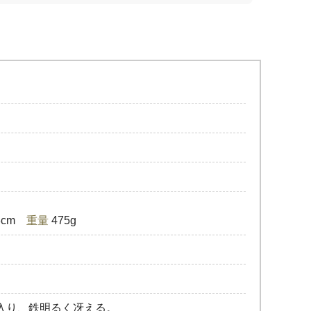
.8cm
重量
475g
入り、鉄明るく冴える。