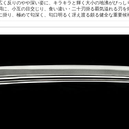
広く反りのやや深い姿に、キラキラと輝く大小の地沸がびっし
調に、小互の目交じり、食い違い・二十刃掛る覇気溢れる刃を
に掛り、極めて匂深く、匂口明るく冴え渡る頗る健全な重要候