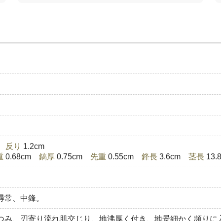
)
反り
1.2cm
重
0.68cm
鎬厚
0.75cm
先重
0.55cm
鋒長
3.6cm
茎長
13
尋常、中鋒。
つみ、刃寄り流れ肌交じり、地沸厚く付き、地景細かく頻りに