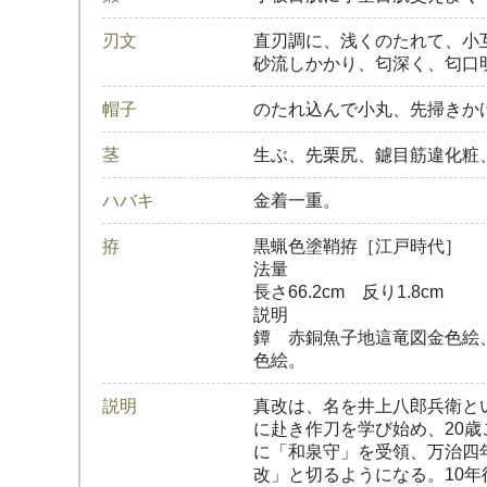
刃文
直刃調に、浅くのたれて、小
砂流しかかり、匂深く、匂口
帽子
のたれ込んで小丸、先掃きか
茎
生ぶ、先栗尻、鑢目筋違化粧
ハバキ
金着一重。
拵
黒蝋色塗鞘拵［江戸時代］
法量
長さ66.2cm 反り1.8cm
説明
鐔 赤銅魚子地這竜図金色絵
色絵。
説明
真改は、名を井上八郎兵衛とい
に赴き作刀を学び始め、20歳
に「和泉守」を受領、万治四年
改」と切るようになる。10