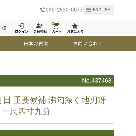
090-2630-0077
ENGLISH
0
 様
ログイン
会員登録
カート
お気に入り
日本刀買取
お問い合わせ
No.437463
月日 重要候補 沸匂深く地刃冴
 一尺四寸九分