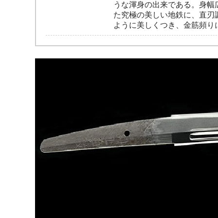
うな渾身の出来である。身幅
た究極の美しい地鉄に、直刃
ように美しくつき、金筋頻り