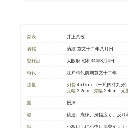
銘表
井上真改
裏銘
菊紋 寛文十二年八月日
登録証
大阪府
昭和34年8月4日
時代
江戸時代前期寛文十二年
法量
刃長
45.0cm (一尺四寸九分
元幅
3.2cm
先幅
2.4cm
元
国
摂津
姿
鎬造、庵棟、身幅広く、反り
鍛
小板目肌に小杢目肌交えよく