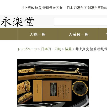
井上真改 脇差 特別保存刀剣 ｜日本刀販売 刀剣販売買取
刀剣一覧
刀装具一覧
トップページ
>
日本刀・刀剣
>
脇差
>
井上真改 脇差 特別