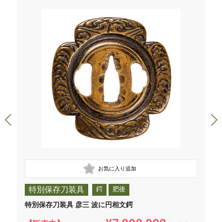
特別保存刀装具
鍔
肥後
特別保存刀装具 彦三 波に円相文鍔