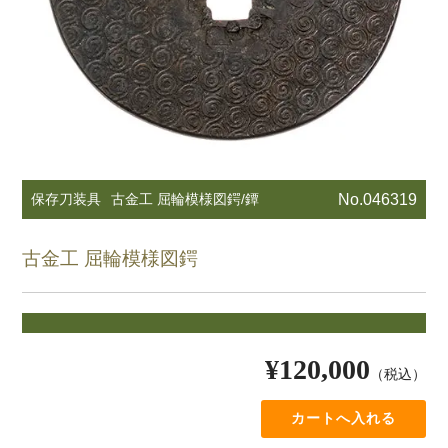
保存刀装具
古金工 屈輪模様図鍔/鐔
No.046319
古金工 屈輪模様図鍔
¥120,000
（税込）