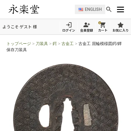
ENGLISH
0
ようこそ ゲスト 様
ログイン
会員登録
カート
お気に入り
トップページ
>
刀装具
>
鍔
>
古金工
>
古金工 屈輪模様図鍔/鐔
保存刀装具