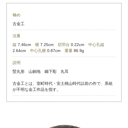
極め
古金工
法量
縦
7.46cm
横
7.25cm
切羽台
0.22cm
中心孔縦
2.64cm
中心孔横
0.87cm
重量
86.9g
説明
竪丸形 山銅地 鋤下彫 丸耳
古金工とは、室町時代・安土桃山時代以前の作で、系統
が不明な金工作品を指す。