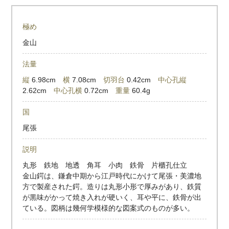
極め
金山
法量
縦
6.98cm
横
7.08cm
切羽台
0.42cm
中心孔縦
2.62cm
中心孔横
0.72cm
重量
60.4g
国
尾張
説明
丸形 鉄地 地透 角耳 小肉 鉄骨 片櫃孔仕立
金山鍔は、鎌倉中期から江戸時代にかけて尾張・美濃地
方で製産された鍔。造りは丸形小形で厚みがあり、鉄質
が黒味がかって焼き入れが硬いく、耳や平に、鉄骨が出
ている。図柄は幾何学模様的な図案式のものが多い。