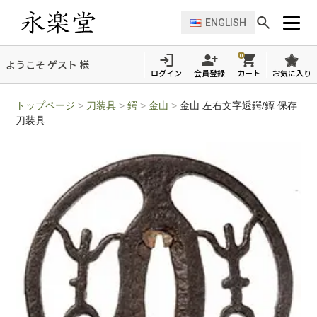
ENGLISH
0
ようこそ ゲスト 様
ログイン
会員登録
カート
お気に入り
トップページ
>
刀装具
>
鍔
>
金山
>
金山 左右文字透鍔/鐔 保存
刀装具