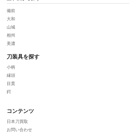
備前
大和
山城
相州
美濃
刀装具を探す
小柄
縁頭
目貫
鍔
コンテンツ
日本刀買取
お問い合わせ