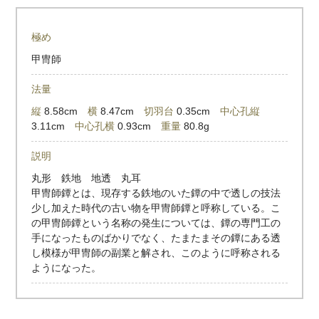
極め
甲冑師
法量
縦
8.58cm
横
8.47cm
切羽台
0.35cm
中心孔縦
3.11cm
中心孔横
0.93cm
重量
80.8g
説明
丸形 鉄地 地透 丸耳
甲冑師鐔とは、現存する鉄地のいた鐔の中で透しの技法
少し加えた時代の古い物を甲冑師鐔と呼称している。こ
の甲冑師鐔という名称の発生については、鐔の専門工の
手になったものばかりでなく、たまたまその鐔にある透
し模様が甲冑師の副業と解され、このように呼称される
ようになった。