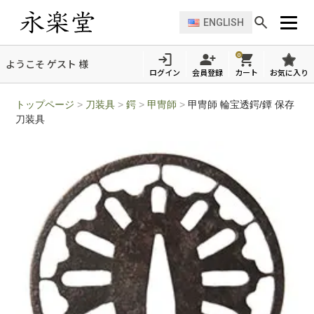
ENGLISH
0
ようこそ ゲスト 様
ログイン
会員登録
カート
お気に入り
トップページ
>
刀装具
>
鍔
>
甲冑師
>
甲冑師 輪宝透鍔/鐔 保存
刀装具