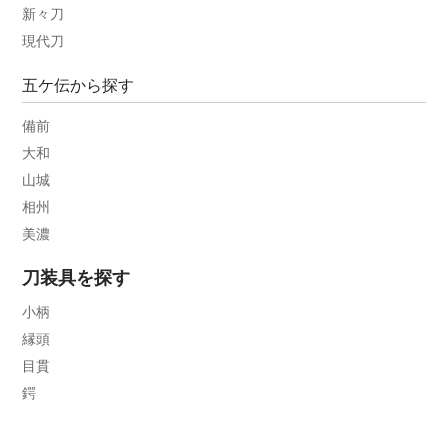
新々刀
現代刀
五ケ伝から探す
備前
大和
山城
相州
美濃
刀装具を探す
小柄
縁頭
目貫
鍔