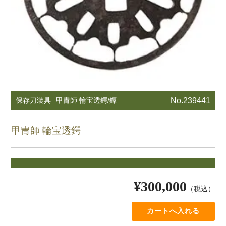
保存刀装具
甲冑師 輪宝透鍔/鐔
No.239441
甲冑師 輪宝透鍔
¥300,000
（税込）