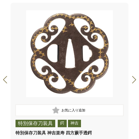
特別保存刀装具
鍔
神吉
特別保存刀装具 神吉楽寿 四方蕨手透鍔