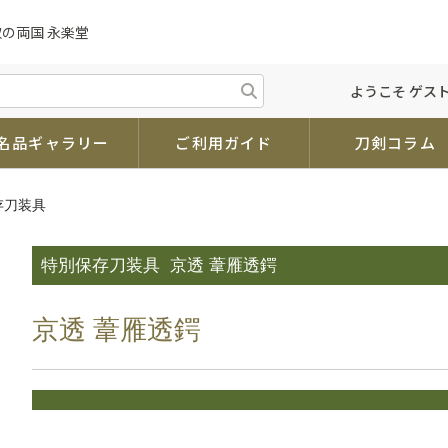
取の両国 永楽堂
ようこそ ゲスト
名品ギャラリー
ご利用ガイド
刀剣コラム
存刀装具
特別保存刀装具
京透 葦雁透鍔
京透 葦雁透鍔