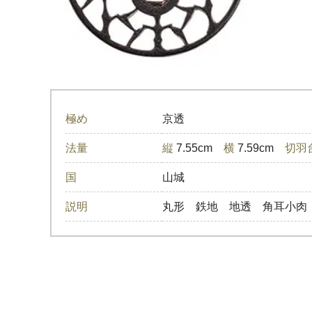
極め
京透
法量
縦
7.55cm
横
7.59cm
切羽
国
山城
説明
丸形 鉄地 地透 角耳小肉