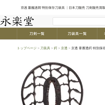
京透 葦雁透鍔 特別保存刀装具 ｜日本刀販売 刀剣販売買
刀剣一覧
刀装具一覧
トップページ
>
刀装具
>
鍔
>
京透
>
京透 葦雁透鍔 特別保