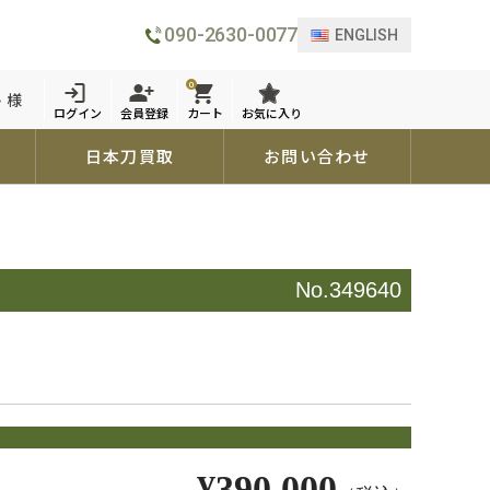
090-2630-0077
ENGLISH
0
 様
ログイン
会員登録
カート
お気に入り
日本刀買取
お問い合わせ
No.349640
¥390,000