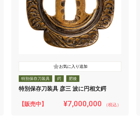
特別保存刀装具
鍔
肥後
特別保存刀装具 彦三 波に円相文鍔
¥7,000,000
【販売中】
（税込）