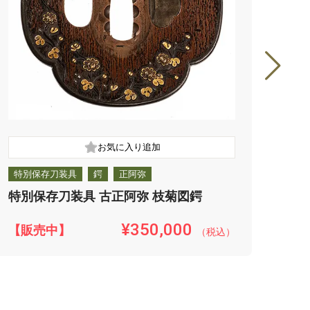
特別保存刀装具
鍔
正阿弥
保存
特別保存刀装具 古正阿弥 枝菊図鍔
保存
¥350,000
【販売中】
【販
（税込）