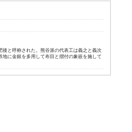
肥後と呼称された。熊谷派の代表工は義之と義次
鉄地に金銀を多用して布目と摺付の象嵌を施して