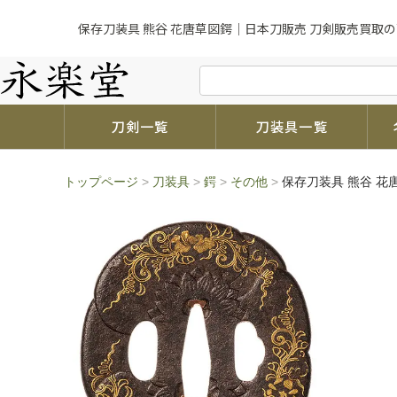
保存刀装具 熊谷 花唐草図鍔｜日本刀販売 刀剣販売買取の
刀剣一覧
刀装具一覧
トップページ
>
刀装具
>
鍔
>
その他
>
保存刀装具 熊谷 花