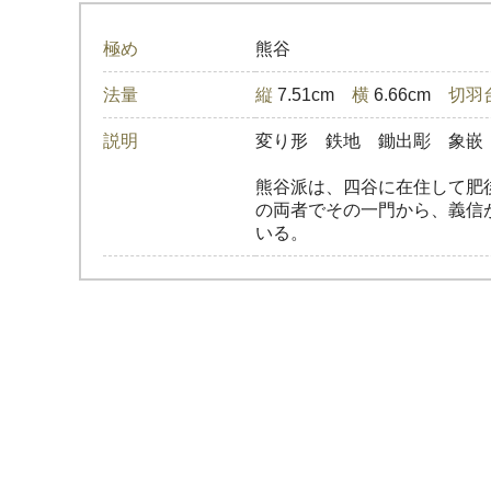
極め
熊谷
法量
縦
7.51cm
横
6.66cm
切羽
説明
変り形 鉄地 鋤出彫 象嵌
熊谷派は、四谷に在住して肥
の両者でその一門から、義信
いる。