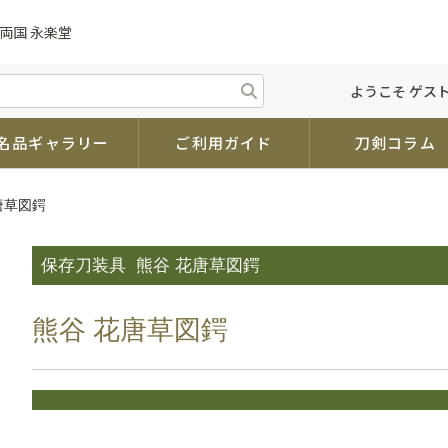
両国 永楽堂
ようこそ ゲスト
名品ギャラリー
ご利用ガイド
刀剣コラム
唐草図鍔
保存刀装具
熊谷 花唐草図鍔
熊谷 花唐草図鍔