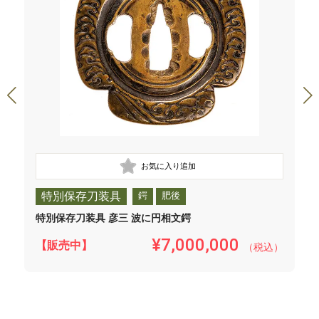
特別保存刀装具
鍔
肥後
特別保存刀装具 彦三 波に円相文鍔
¥7,000,000
【販売中】
（税込）