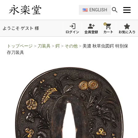
ENGLISH
0
ようこそ ゲスト 様
ログイン
会員登録
カート
お気に入り
トップページ
>
刀装具
>
鍔
>
その他
>
美濃 秋草虫図鍔 特別保
存刀装具