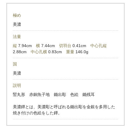
極め
美濃
法量
縦
7.94cm
横
7.44cm
切羽台
0.41cm
中心孔縦
2.88cm
中心孔横
0.83cm
重量
146.0g
国
美濃
説明
竪丸形 赤銅魚子地 鋤出彫 色絵 鋤残耳
美濃鐔とは、美濃彫と呼ばれる鋤出彫を金銀を多用した
焼き付けの色絵をした鐔。