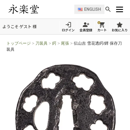
ENGLISH
0
ようこそ ゲスト 様
ログイン
会員登録
カート
お気に入り
トップページ
>
刀装具
>
鍔
>
尾張
>
伝山吉 雪花透鍔/鐔 保存刀
装具