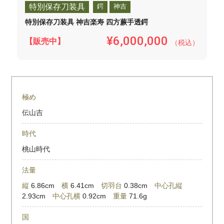
特別保存刀装具
鍔
神吉
特別保存刀装具 神吉楽寿 四方蕨手透鍔
¥6,000,000
【販売中】
（税込）
極め
伝山吉
時代
桃山時代
法量
縦
6.86cm
横
6.41cm
切羽台
0.38cm
中心孔縦
2.93cm
中心孔横
0.92cm
重量
71.6g
国