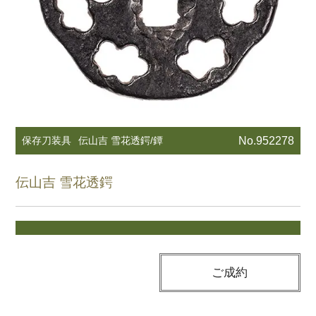
保存刀装具
伝山吉 雪花透鍔/鐔
No.952278
伝山吉 雪花透鍔
ご成約