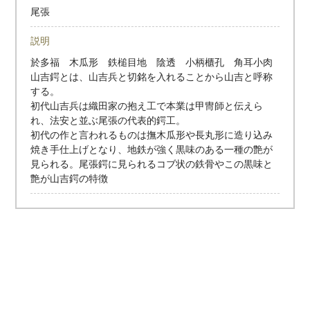
尾張
説明
於多福 木瓜形 鉄槌目地 陰透 小柄櫃孔 角耳小肉
山吉鍔とは、山吉兵と切銘を入れることから山吉と呼称
する。
初代山吉兵は織田家の抱え工で本業は甲冑師と伝えら
れ、法安と並ぶ尾張の代表的鍔工。
初代の作と言われるものは撫木瓜形や長丸形に造り込み
焼き手仕上げとなり、地鉄が強く黒味のある一種の艶が
見られる。尾張鍔に見られるコブ状の鉄骨やこの黒味と
艶が山吉鍔の特徴