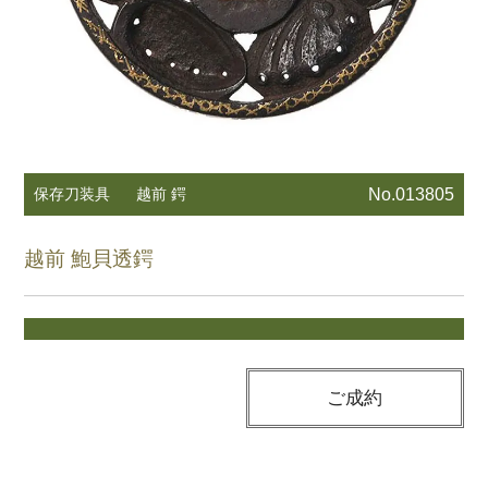
保存刀装具
越前 鍔
No.013805
越前 鮑貝透鍔
ご成約