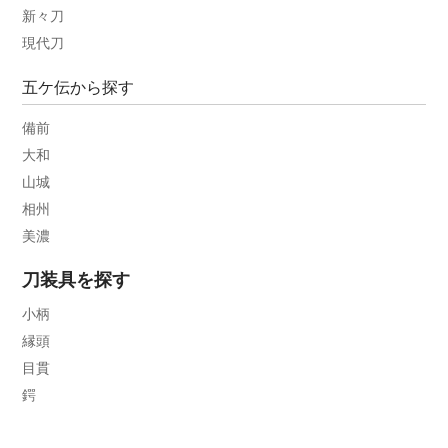
新々刀
現代刀
五ケ伝から探す
備前
大和
山城
相州
美濃
刀装具を探す
小柄
縁頭
目貫
鍔