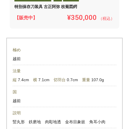
特別保存刀装具 古正阿弥 枝菊図鍔
¥350,000
【販売中】
（税込）
極め
越前
法量
縦
7.4cm
横
7.1cm
切羽台
0.7cm
重量
107.0g
国
越前
説明
竪丸形 鉄磨地 肉彫地透 金布目象嵌 角耳小肉