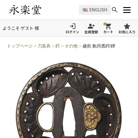
ENGLISH
0
ようこそ ゲスト 様
ログイン
会員登録
カート
お気に入り
トップページ
>
刀装具
>
鍔
>
その他
>
越前 鮑貝透鍔/鐔