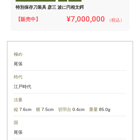
特別保存刀装具 彦三 波に円相文鍔
¥7,000,000
【販売中】
（税込）
極め
尾張
時代
江戸時代
法量
縦
7.6cm
横
7.5cm
切羽台
0.4cm
重量
85.0g
国
尾張