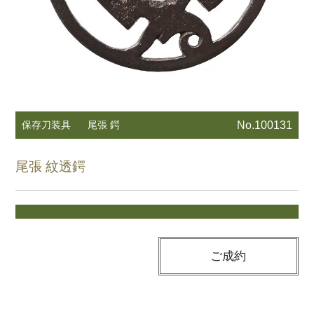
保存刀装具
尾張 鍔
No.100131
尾張 紋透鍔
ご成約