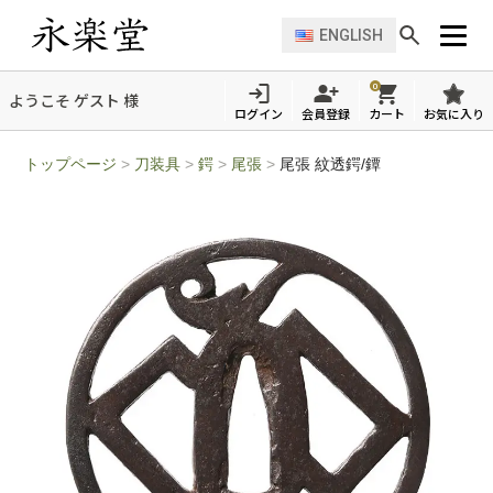
ENGLISH
0
ようこそ ゲスト 様
ログイン
会員登録
カート
お気に入り
トップページ
>
刀装具
>
鍔
>
尾張
>
尾張 紋透鍔/鐔