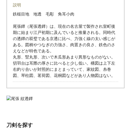
説明
鉄槌目地 地透 毛彫 角耳小肉
尾張鐔（尾張透鐔）は、現在の名古屋で製作され室町後
期に始まり江戸初期に及んでいると推量される。同時代
の透鐔の双璧である京透に比べ、力強く線の太い感じが
ある。図柄やつなぎの力強さ、肉置きの良さ、鉄色のさ
えなどが特色である。
丸形、竪丸形、次いで木瓜形あまり異形なものがない。
切羽台は耳際の厚さに比べると少し低い。構図は上下左
右釣り合いが対照的にまとまっていて、家紋図、糸巻
図、琴柱図、茗荷図、花桐図などがあり人物図はない。
刀剣を探す