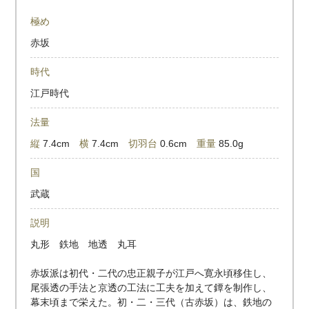
極め
赤坂
時代
江戸時代
法量
縦
7.4cm
横
7.4cm
切羽台
0.6cm
重量
85.0g
国
武蔵
説明
丸形 鉄地 地透 丸耳
赤坂派は初代・二代の忠正親子が江戸へ寛永頃移住し、
尾張透の手法と京透の工法に工夫を加えて鐔を制作し、
幕末頃まで栄えた。初・二・三代（古赤坂）は、鉄地の