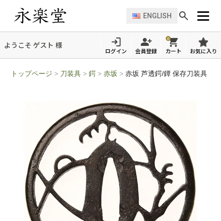
ENGLISH
0
ようこそ ゲスト 様
ログイン
会員登録
カート
お気に入り
トップページ
>
刀装具
>
鍔
>
赤坂
>
赤坂 芦透鍔/鐔 保存刀装具