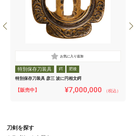
特別保存刀装具
鍔
肥後
特別保存刀装具 彦三 波に円相文鍔
¥7,000,000
【販売中】
（税込）
刀剣を探す