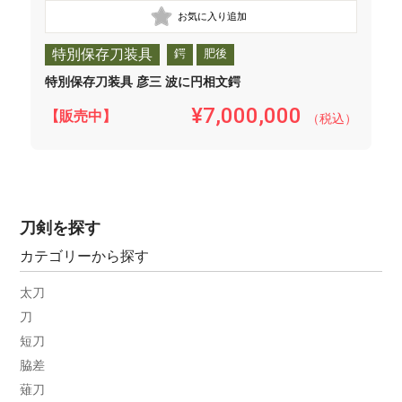
特別保存刀装具
鍔
肥後
特別保存刀装具 彦三 波に円相文鍔
¥7,000,000
【販売中】
（税込）
刀剣を探す
カテゴリーから探す
太刀
刀
短刀
脇差
薙刀