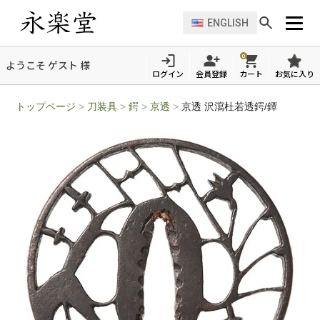
ENGLISH
0
ようこそ ゲスト 様
ログイン
会員登録
カート
お気に入り
トップページ
>
刀装具
>
鍔
>
京透
>
京透 沢瀉杜若透鍔/鐔