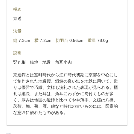
極め
京透
法量
縦
7.3cm
横
7.2cm
切羽台
0.56cm
重量
78.0g
説明
竪丸形 鉄地 地透 角耳小肉
京透鍔とは室町時代から江戸時代初期に京都を中心にし
て制作された地透鐔。鍛錬の良い鉄を地鉄に用いて、造
りは優雅で巧緻、文様も洗礼された表現が見られる。櫃
孔は縦長、また耳は、角耳にわずかに肉付くものが多
く、厚みは他国の透鐔と比べてやや薄手。文様は八橋、
茗荷、梅、菊、雁、鶴など時代の古いものには、図案的
な意匠に優れたものがある。