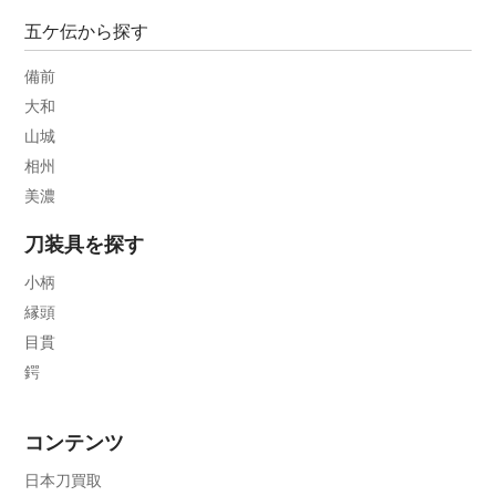
五ケ伝から探す
備前
大和
山城
相州
美濃
刀装具を探す
小柄
縁頭
目貫
鍔
コンテンツ
日本刀買取