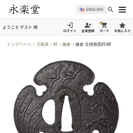
ENGLISH
0
ようこそ ゲスト 様
ログイン
会員登録
カート
お気に入り
トップページ
>
刀装具
>
鍔
>
鎌倉
>
鎌倉 文様散図鍔/鐔