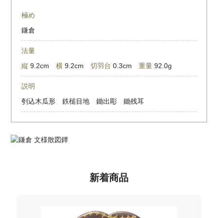
極め
鎌倉
法量
縦
9.2cm
横
9.2cm
切羽台
0.3cm
重量
92.0g
説明
刳込木瓜形 鉄槌目地 鋤出彫 鋤残耳
新着商品