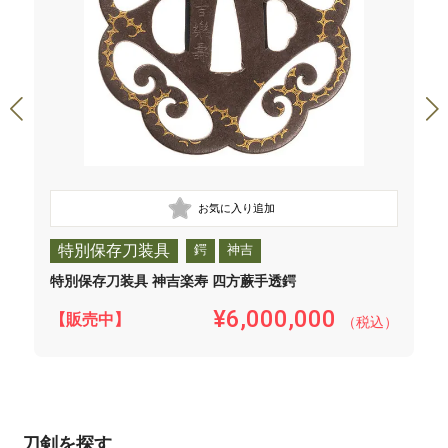
特別保存刀装具
鍔
神吉
特別保存刀装具 神吉楽寿 四方蕨手透鍔
¥6,000,000
【販売中】
（税込）
刀剣を探す