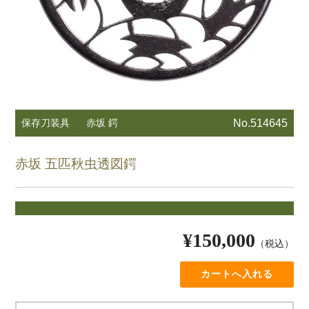
保存刀装具
赤坂 鍔
No.514645
赤坂 五匹秋虫透図鍔
¥150,000
（税込）