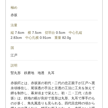
極め
赤坂
法量
縦
7.6cm
横
7.5cm
切羽台
0.5cm
中心孔縦
2.83cm
中心孔横
0.91cm
重量
82.0g
国
江戸
説明
竪丸形 鉄磨地 地透 丸耳
赤坂鍔とは、赤坂派の初代・二代の忠正親子が江戸へ寛
永頃移住し、尾張透の手法と京透の工法に工夫を加えて
鐔を制作し、幕末頃まで栄えた。初・二・三代（古赤
坂）は、鉄地の鍛が良好で造形は丸形、丸耳で厚手のも
のが多く、角丸風造りも見られる。四代目忠時の頃から