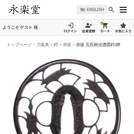
ENGLISH
0
ようこそ ゲスト 様
ログイン
会員登録
カート
お気に入り
トップページ
>
刀装具
>
鍔
>
赤坂
>
赤坂 五匹秋虫透図鍔/鐔