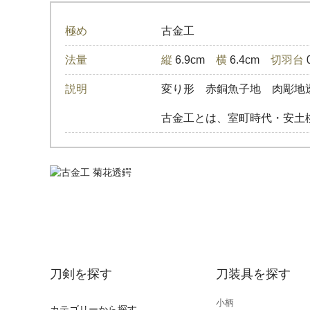
極め
古金工
法量
縦
6.9cm
横
6.4cm
切羽台
説明
変り形 赤銅魚子地 肉彫地
古金工とは、室町時代・安土
刀剣を探す
刀装具を探す
小柄
カテゴリーから探す