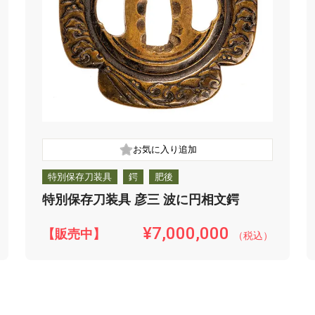
特別保存刀装具
鍔
肥後
特別保存刀装具 彦三 波に円相文鍔
¥7,000,000
【販売中】
（税込）