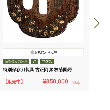
特別保存刀装具
鍔
正阿弥
保存
特別保存刀装具 古正阿弥 枝菊図鍔
保存
¥350,000
【販売中】
【販
（税込）