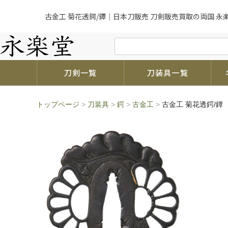
古金工 菊花透鍔/鐔｜日本刀販売 刀剣販売買取の両国 永
刀剣一覧
刀装具一覧
トップページ
>
刀装具
>
鍔
>
古金工
>
古金工 菊花透鍔/鐔