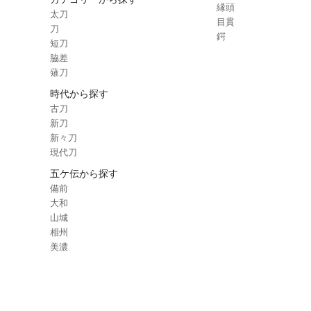
縁頭
太刀
目貫
刀
鍔
短刀
脇差
薙刀
時代から探す
古刀
新刀
新々刀
現代刀
五ケ伝から探す
備前
大和
山城
相州
美濃