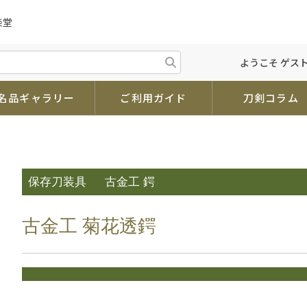
楽堂
ようこそ ゲスト
名品ギャラリー
ご利用ガイド
刀剣コラム
保存刀装具
古金工 鍔
古金工 菊花透鍔