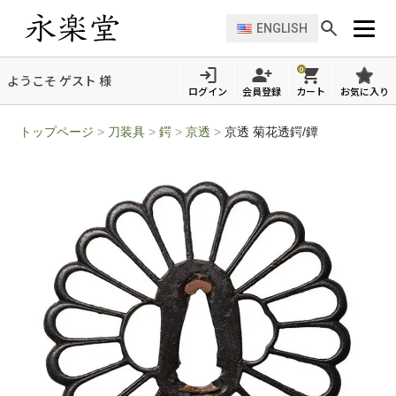
ENGLISH
0
ようこそ ゲスト 様
ログイン
会員登録
カート
お気に入り
トップページ
>
刀装具
>
鍔
>
京透
>
京透 菊花透鍔/鐔