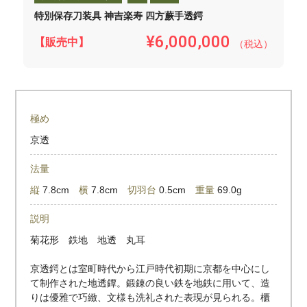
特別保存刀装具 神吉楽寿 四方蕨手透鍔
¥6,000,000
【販売中】
（税込）
極め
京透
法量
縦
7.8cm
横
7.8cm
切羽台
0.5cm
重量
69.0g
説明
菊花形 鉄地 地透 丸耳
京透鍔とは室町時代から江戸時代初期に京都を中心にし
て制作された地透鐔。鍛錬の良い鉄を地鉄に用いて、造
りは優雅で巧緻、文様も洗礼された表現が見られる。櫃