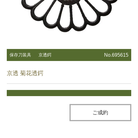
保存刀装具
京透鍔
No.695615
京透 菊花透鍔
ご成約