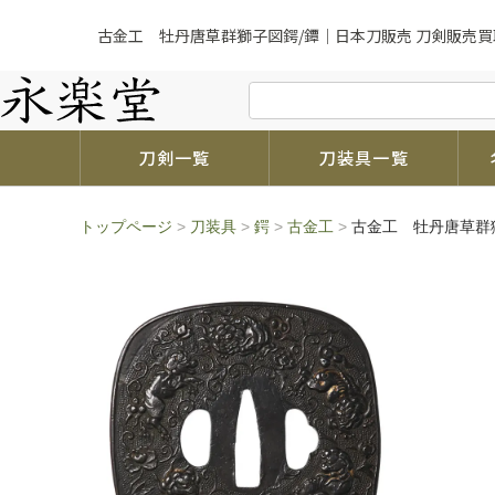
古金工 牡丹唐草群獅子図鍔/鐔｜日本刀販売 刀剣販売買
刀剣一覧
刀装具一覧
トップページ
>
刀装具
>
鍔
>
古金工
>
古金工 牡丹唐草群