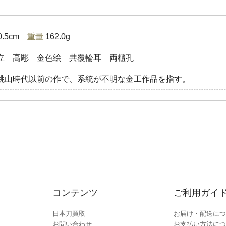
0.5cm
重量
162.0g
立 高彫 金色絵 共覆輪耳 両櫃孔
桃山時代以前の作で、系統が不明な金工作品を指す。
コンテンツ
ご利用ガイ
日本刀買取
お届け・配送につ
お問い合わせ
お支払い方法につ