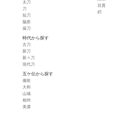
太刀
目貫
刀
鍔
短刀
脇差
薙刀
時代から探す
古刀
新刀
新々刀
現代刀
五ケ伝から探す
備前
大和
山城
相州
美濃