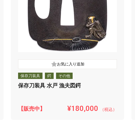
保存刀装具
鍔
その他
保存刀装具 水戸 漁夫図鍔
¥180,000
【販売中】
（税込）