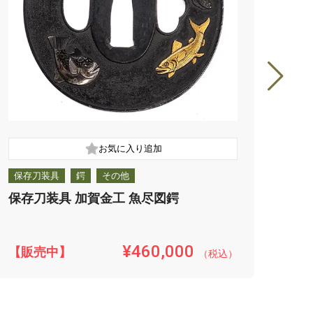
保存刀装具
鍔
その他
保存
保存刀装具 加賀金工 魚尽図鍔
保存
¥460,000
【販売中】
【販
（税込）