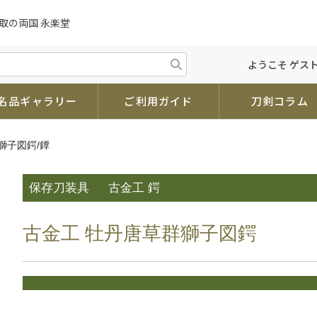
取の両国 永楽堂
ようこそ ゲスト
名品ギャラリー
ご利用ガイド
刀剣コラム
獅子図鍔/鐔
保存刀装具
古金工 鍔
古金工 牡丹唐草群獅子図鍔