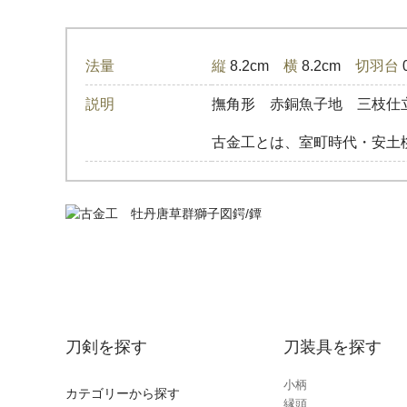
法量
縦
8.2cm
横
8.2cm
切羽台
説明
撫角形 赤銅魚子地 三枝仕
古金工とは、室町時代・安土
刀剣を探す
刀装具を探す
小柄
カテゴリーから探す
縁頭